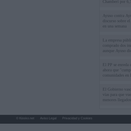
Chamberí por 6,3
Ayuso contra Ay
discurso sobre e
en una semana
La empresa públic
comprado dos inm
aunque Ayuso dic
el año"
El PP se enreda 
ahora que "cumpl
comunidades en l
oponen
El Gobierno vasc
vías para que vue
menores llegados
© Kiosko.net
Aviso Legal
Privacidad y Cookies