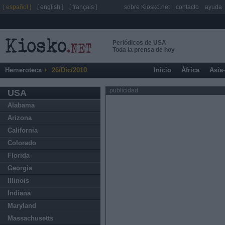
[ español ]
[ english ]
[ français ]
sobre Kiosko.net
contacto
ayuda
Periódicos de USA
Toda la prensa de hoy
Hemeroteca
26/Dic/2010
Inicio
África
Asia
publicidad
USA
Alabama
Arizona
California
Colorado
Florida
Georgia
Illinois
Indiana
Maryland
Massachusetts