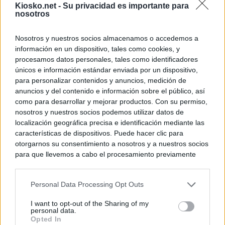
Kiosko.net -
Su privacidad es importante para
nosotros
Nosotros y nuestros socios almacenamos o accedemos a
información en un dispositivo, tales como cookies, y
procesamos datos personales, tales como identificadores
únicos e información estándar enviada por un dispositivo,
para personalizar contenidos y anuncios, medición de
anuncios y del contenido e información sobre el público, así
como para desarrollar y mejorar productos. Con su permiso,
nosotros y nuestros socios podemos utilizar datos de
localización geográfica precisa e identificación mediante las
características de dispositivos. Puede hacer clic para
otorgarnos su consentimiento a nosotros y a nuestros socios
para que llevemos a cabo el procesamiento previamente
descrito. De forma alternativa, puede acceder a información
más detallada y cambiar sus preferencias antes de otorgar o
Personal Data Processing Opt Outs
negar su consentimiento. Tenga en cuenta que algún
procesamiento de sus datos personales puede no requerir
I want to opt-out of the Sharing of my
de su consentimiento, pero usted tiene el derecho de
personal data.
rechazar tal procesamiento. Sus preferencias se aplicarán
Opted In