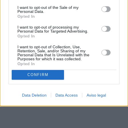
solo a este sitio web. Puede cambiar sus preferencias en
I want to opt-out of the Sale of my
cualquier momento entrando de nuevo en este sitio web o
Personal Data.
visitando nuestra política de privacidad.
Opted In
I want to opt-out of processing my
Personal Data for Targeted Advertising.
Opted In
I want to opt-out of Collection, Use,
Retention, Sale, and/or Sharing of my
Personal Data that Is Unrelated with the
Purposes for which it was collected.
Opted In
CONFIRM
Data Deletion
Data Access
Aviso legal