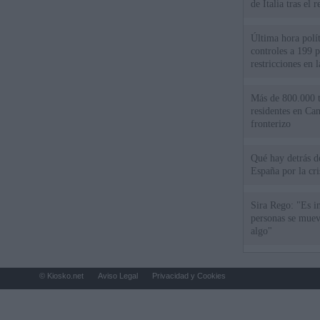
de Italia tras el
Última hora polít
controles a 199 p
restricciones en l
Más de 800.000 t
residentes en Can
fronterizo
Qué hay detrás d
España por la cri
Sira Rego: "Es i
personas se muev
algo"
© Kiosko.net
Aviso Legal
Privacidad y Cookies