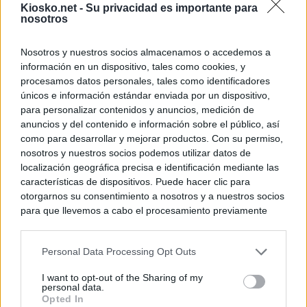
Kiosko.net -
Su privacidad es importante para
nosotros
Nosotros y nuestros socios almacenamos o accedemos a
información en un dispositivo, tales como cookies, y
procesamos datos personales, tales como identificadores
únicos e información estándar enviada por un dispositivo,
para personalizar contenidos y anuncios, medición de
anuncios y del contenido e información sobre el público, así
como para desarrollar y mejorar productos. Con su permiso,
nosotros y nuestros socios podemos utilizar datos de
localización geográfica precisa e identificación mediante las
características de dispositivos. Puede hacer clic para
otorgarnos su consentimiento a nosotros y a nuestros socios
para que llevemos a cabo el procesamiento previamente
descrito. De forma alternativa, puede acceder a información
más detallada y cambiar sus preferencias antes de otorgar o
Personal Data Processing Opt Outs
negar su consentimiento. Tenga en cuenta que algún
procesamiento de sus datos personales puede no requerir
I want to opt-out of the Sharing of my
de su consentimiento, pero usted tiene el derecho de
personal data.
rechazar tal procesamiento. Sus preferencias se aplicarán
Opted In