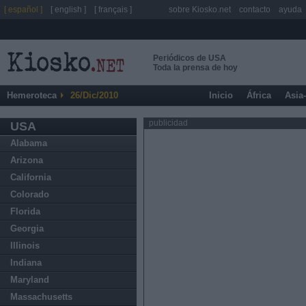
[ español ]
[ english ]
[ français ]
sobre Kiosko.net
contacto
ayuda
Periódicos de USA
Toda la prensa de hoy
Hemeroteca
26/Dic/2010
Inicio
África
Asia
publicidad
USA
Alabama
Arizona
California
Colorado
Florida
Georgia
Illinois
Indiana
Maryland
Massachusetts