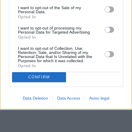
solo a este sitio web. Puede cambiar sus preferencias en
I want to opt-out of the Sale of my
cualquier momento entrando de nuevo en este sitio web o
Personal Data.
visitando nuestra política de privacidad.
Opted In
I want to opt-out of processing my
Personal Data for Targeted Advertising.
Opted In
I want to opt-out of Collection, Use,
Retention, Sale, and/or Sharing of my
Personal Data that Is Unrelated with the
Purposes for which it was collected.
Opted In
CONFIRM
Data Deletion
Data Access
Aviso legal