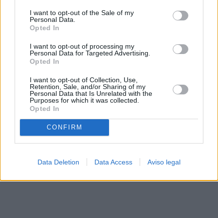
solo a este sitio web. Puede cambiar sus preferencias en
I want to opt-out of the Sale of my
cualquier momento entrando de nuevo en este sitio web o
Personal Data.
visitando nuestra política de privacidad.
Opted In
I want to opt-out of processing my
Personal Data for Targeted Advertising.
Opted In
I want to opt-out of Collection, Use,
Retention, Sale, and/or Sharing of my
Personal Data that Is Unrelated with the
Purposes for which it was collected.
Opted In
CONFIRM
Data Deletion
Data Access
Aviso legal