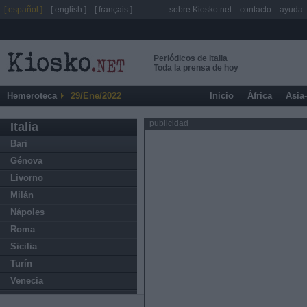
[ español ]
[ english ]
[ français ]
sobre Kiosko.net
contacto
ayuda
Periódicos de Italia
Toda la prensa de hoy
Hemeroteca
29/Ene/2022
Inicio
África
Asia
publicidad
Italia
Bari
Génova
Livorno
Milán
Nápoles
Roma
Sicilia
Turín
Venecia