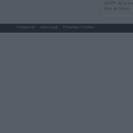
del PP: así es l
ático de Ayuso
© Kiosko.net
Aviso Legal
Privacidad y Cookies