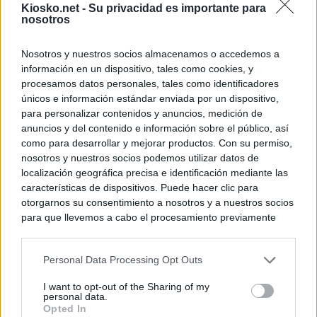
Kiosko.net -
Su privacidad es importante para
nosotros
Nosotros y nuestros socios almacenamos o accedemos a
información en un dispositivo, tales como cookies, y
procesamos datos personales, tales como identificadores
únicos e información estándar enviada por un dispositivo,
para personalizar contenidos y anuncios, medición de
anuncios y del contenido e información sobre el público, así
como para desarrollar y mejorar productos. Con su permiso,
nosotros y nuestros socios podemos utilizar datos de
localización geográfica precisa e identificación mediante las
características de dispositivos. Puede hacer clic para
otorgarnos su consentimiento a nosotros y a nuestros socios
para que llevemos a cabo el procesamiento previamente
descrito. De forma alternativa, puede acceder a información
más detallada y cambiar sus preferencias antes de otorgar o
Personal Data Processing Opt Outs
negar su consentimiento. Tenga en cuenta que algún
procesamiento de sus datos personales puede no requerir
I want to opt-out of the Sharing of my
de su consentimiento, pero usted tiene el derecho de
personal data.
rechazar tal procesamiento. Sus preferencias se aplicarán
Opted In