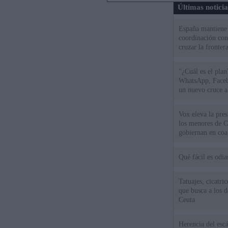
Últimas notici
España mantiene l
coordinación con
cruzar la fronter
"¿Cuál es el plan
WhatsApp, Faceb
un nuevo cruce a
15 de agosto
Vox eleva la pres
los menores de C
gobiernan en coa
Qué fácil es odi
Tatuajes, cicatri
que busca a los d
Ceuta
Herencia del esc