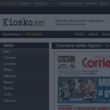
[ español ]
[ english ]
[ français ]
sobre Kiosko.net
contacto
ayuda
Todos los días Corriere dello Sport
Toda la prensa de hoy
Hemeroteca
4/Sep/2016
Inicio
África
Asia
Italia
Corriere dello Sport
Eu
Bari
Génova
Livorno
Milán
Nápoles
Roma
Sicilia
Turín
Venecia