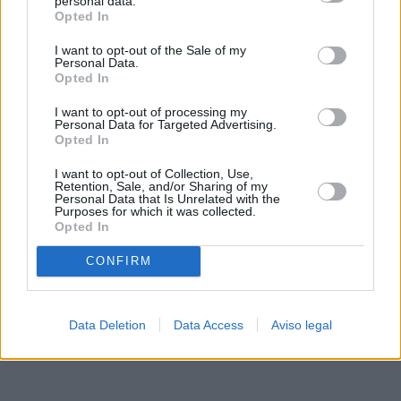
personal data.
rechazar tal procesamiento. Sus preferencias se aplicarán
Opted In
solo a este sitio web. Puede cambiar sus preferencias en
I want to opt-out of the Sale of my
cualquier momento entrando de nuevo en este sitio web o
Personal Data.
visitando nuestra política de privacidad.
Opted In
I want to opt-out of processing my
Personal Data for Targeted Advertising.
Opted In
I want to opt-out of Collection, Use,
Retention, Sale, and/or Sharing of my
Personal Data that Is Unrelated with the
Purposes for which it was collected.
Opted In
CONFIRM
Data Deletion
Data Access
Aviso legal