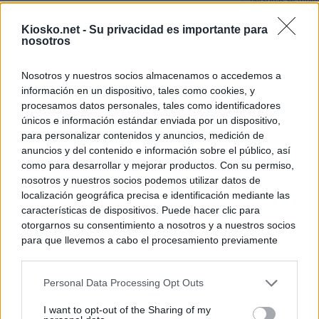
personas se muev
algo"
Kiosko.net -
Su privacidad es importante para
nosotros
De Ceu
Nosotros y nuestros socios almacenamos o accedemos a
Rutas, testimonio
información en un dispositivo, tales como cookies, y
a Ceuta desde red
procesamos datos personales, tales como identificadores
únicos e información estándar enviada por un dispositivo,
para personalizar contenidos y anuncios, medición de
© Kiosko.net
Aviso Legal
Privacidad y Cookies
anuncios y del contenido e información sobre el público, así
como para desarrollar y mejorar productos. Con su permiso,
nosotros y nuestros socios podemos utilizar datos de
localización geográfica precisa e identificación mediante las
características de dispositivos. Puede hacer clic para
otorgarnos su consentimiento a nosotros y a nuestros socios
para que llevemos a cabo el procesamiento previamente
descrito. De forma alternativa, puede acceder a información
más detallada y cambiar sus preferencias antes de otorgar o
Personal Data Processing Opt Outs
negar su consentimiento. Tenga en cuenta que algún
procesamiento de sus datos personales puede no requerir
I want to opt-out of the Sharing of my
de su consentimiento, pero usted tiene el derecho de