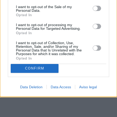
solo a este sitio web. Puede cambiar sus preferencias en
I want to opt-out of the Sale of my
cualquier momento entrando de nuevo en este sitio web o
Personal Data.
visitando nuestra política de privacidad.
Opted In
I want to opt-out of processing my
Personal Data for Targeted Advertising.
Opted In
I want to opt-out of Collection, Use,
Retention, Sale, and/or Sharing of my
Personal Data that Is Unrelated with the
Purposes for which it was collected.
Opted In
CONFIRM
Data Deletion
Data Access
Aviso legal