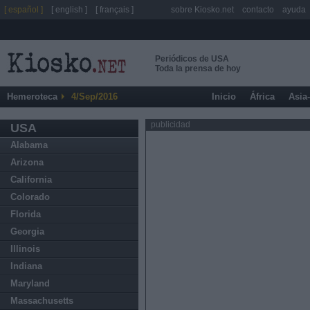
[ español ]
[ english ]
[ français ]
sobre Kiosko.net
contacto
ayuda
Periódicos de USA
Toda la prensa de hoy
Hemeroteca
4/Sep/2016
Inicio
África
Asia
publicidad
USA
Alabama
Arizona
California
Colorado
Florida
Georgia
Illinois
Indiana
Maryland
Massachusetts