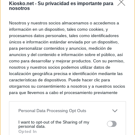
Kiosko.net -
Su privacidad es importante para
nosotros
Nosotros y nuestros socios almacenamos o accedemos a
información en un dispositivo, tales como cookies, y
procesamos datos personales, tales como identificadores
únicos e información estándar enviada por un dispositivo,
para personalizar contenidos y anuncios, medición de
anuncios y del contenido e información sobre el público, así
como para desarrollar y mejorar productos. Con su permiso,
nosotros y nuestros socios podemos utilizar datos de
localización geográfica precisa e identificación mediante las
características de dispositivos. Puede hacer clic para
otorgarnos su consentimiento a nosotros y a nuestros socios
para que llevemos a cabo el procesamiento previamente
descrito. De forma alternativa, puede acceder a información
más detallada y cambiar sus preferencias antes de otorgar o
Personal Data Processing Opt Outs
negar su consentimiento. Tenga en cuenta que algún
procesamiento de sus datos personales puede no requerir
I want to opt-out of the Sharing of my
de su consentimiento, pero usted tiene el derecho de
personal data.
rechazar tal procesamiento. Sus preferencias se aplicarán
Opted In