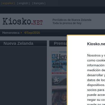
[ español ]
[ english ]
[ français ]
Periódicos de Nueva Zelanda
Toda la prensa de hoy
Hemeroteca
4/Sep/2016
Nueva Zelanda
Prensa de Información G
Kiosko.ne
Nosotros y 
como cookie
información
medición de
desarrollar
datos de loc
dispositivo
socios para
puede acced
negar su co
puede no re