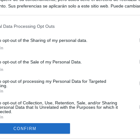
to. Sus preferencias se aplicarán solo a este sitio web. Puede cambia
s en cualquier momento entrando de nuevo en este sitio web o visitan
privacidad.
l Data Processing Opt Outs
o opt-out of the Sharing of my personal data.
In
o opt-out of the Sale of my Personal Data.
ias
In
SO
Kio
ntroles a los viajeros procedentes de Italia tras el rechazo de
to opt-out of processing my Personal Data for Targeted
ing.
los
Nav
In
del
incomprensible que 70.000 personas se muevan sin que
o opt-out of Collection, Use, Retention, Sale, and/or Sharing
SÍ
ra algo"
ersonal Data that Is Unrelated with the Purposes for which it
lected.
In
os y consejos: así se gestó el cruce a Ceuta desde redes sociales
CONFIRM
 Compromís denuncia a Figaredo ante la Fiscalía del Supremo