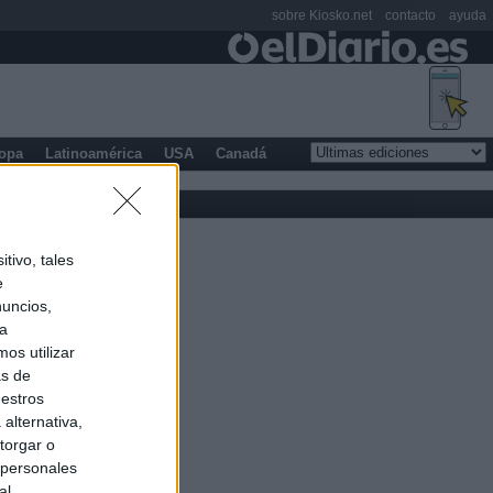
sobre Kiosko.net
contacto
ayuda
opa
Latinoamérica
USA
Canadá
tivo, tales
e
nuncios,
ra
os utilizar
as de
uestros
alternativa,
torgar o
 personales
al