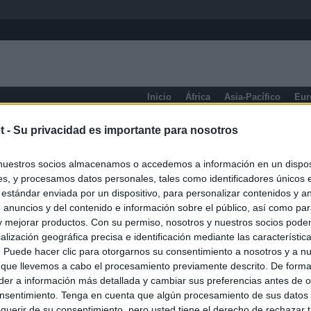
Inicio
África
Asia-Pacífico
Eur
eneral
t -
Su privacidad es importante para nosotros
nuestros socios almacenamos o accedemos a información en un disposi
s, y procesamos datos personales, tales como identificadores únicos 
 estándar enviada por un dispositivo, para personalizar contenidos y a
 anuncios y del contenido e información sobre el público, así como pa
 y mejorar productos. Con su permiso, nosotros y nuestros socios podem
alización geográfica precisa e identificación mediante las característic
s. Puede hacer clic para otorgarnos su consentimiento a nosotros y a n
 que llevemos a cabo el procesamiento previamente descrito. De forma 
er a información más detallada y cambiar sus preferencias antes de o
nsentimiento. Tenga en cuenta que algún procesamiento de sus datos
querir de su consentimiento, pero usted tiene el derecho de rechazar t