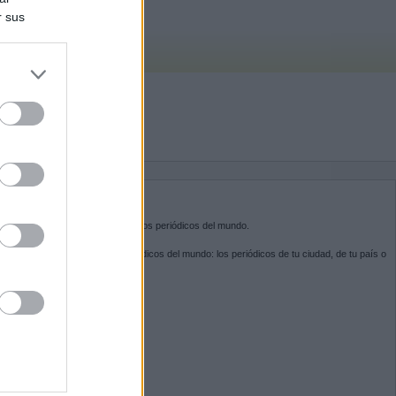
r sus
do nuestra
BRE KIOSKO.NET
sko.net
es la puerta de entrada a los periódicos del mundo.
ega por las portadas de los periódicos del mundo: los periódicos de tu ciudad, de tu país o
 otro extremo del mundo.
GUENOS