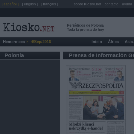
[ español ]
[ english ]
[ français ]
sobre Kiosko.net
contacto
ayuda
Periódicos de Polonia
Toda la prensa de hoy
Hemeroteca
4/Sep/2016
Inicio
África
Asia
Polonia
Prensa de Información G