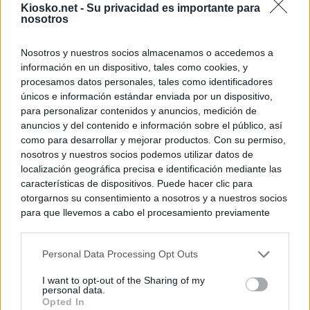
Kiosko.net -
Su privacidad es importante para
nosotros
Nosotros y nuestros socios almacenamos o accedemos a
información en un dispositivo, tales como cookies, y
procesamos datos personales, tales como identificadores
únicos e información estándar enviada por un dispositivo,
para personalizar contenidos y anuncios, medición de
anuncios y del contenido e información sobre el público, así
como para desarrollar y mejorar productos. Con su permiso,
nosotros y nuestros socios podemos utilizar datos de
localización geográfica precisa e identificación mediante las
características de dispositivos. Puede hacer clic para
otorgarnos su consentimiento a nosotros y a nuestros socios
para que llevemos a cabo el procesamiento previamente
descrito. De forma alternativa, puede acceder a información
más detallada y cambiar sus preferencias antes de otorgar o
Personal Data Processing Opt Outs
negar su consentimiento. Tenga en cuenta que algún
procesamiento de sus datos personales puede no requerir
I want to opt-out of the Sharing of my
de su consentimiento, pero usted tiene el derecho de
personal data.
rechazar tal procesamiento. Sus preferencias se aplicarán
Opted In