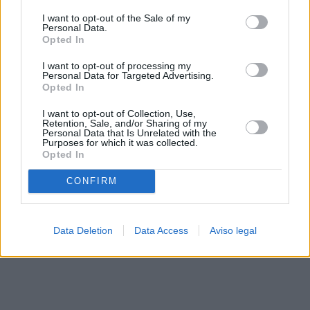
solo a este sitio web. Puede cambiar sus preferencias en
I want to opt-out of the Sale of my
cualquier momento entrando de nuevo en este sitio web o
Personal Data.
visitando nuestra política de privacidad.
Opted In
I want to opt-out of processing my
Personal Data for Targeted Advertising.
Opted In
I want to opt-out of Collection, Use,
Retention, Sale, and/or Sharing of my
Personal Data that Is Unrelated with the
Purposes for which it was collected.
Opted In
CONFIRM
Data Deletion
Data Access
Aviso legal