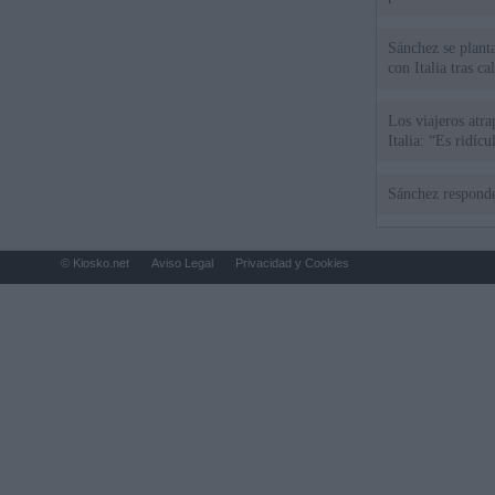
Sánchez se plant
con Italia tras c
Los viajeros atra
Italia: “Es ridíc
Sánchez responde
© Kiosko.net
Aviso Legal
Privacidad y Cookies