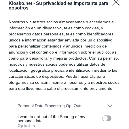
Kiosko.net -
Su privacidad es importante para
nosotros
Nosotros y nuestros socios almacenamos o accedemos a
información en un dispositivo, tales como cookies, y
procesamos datos personales, tales como identificadores
únicos e información estándar enviada por un dispositivo,
para personalizar contenidos y anuncios, medición de
anuncios y del contenido e información sobre el público, así
como para desarrollar y mejorar productos. Con su permiso,
nosotros y nuestros socios podemos utilizar datos de
localización geográfica precisa e identificación mediante las
características de dispositivos. Puede hacer clic para
otorgarnos su consentimiento a nosotros y a nuestros socios
para que llevemos a cabo el procesamiento previamente
descrito. De forma alternativa, puede acceder a información
más detallada y cambiar sus preferencias antes de otorgar o
Personal Data Processing Opt Outs
negar su consentimiento. Tenga en cuenta que algún
procesamiento de sus datos personales puede no requerir
I want to opt-out of the Sharing of my
de su consentimiento, pero usted tiene el derecho de
personal data.
rechazar tal procesamiento. Sus preferencias se aplicarán
Opted In