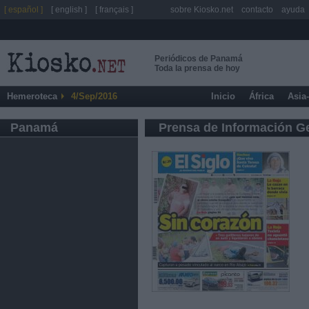
[ español ]
[ english ]
[ français ]
sobre Kiosko.net
contacto
ayuda
Periódicos de Panamá
Toda la prensa de hoy
Hemeroteca
4/Sep/2016
Inicio
África
Asia
Panamá
Prensa de Información G