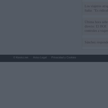
Los viajeros atra
Italia: “Es ridíc
Última hora sobre
directo: El BOE p
controles a viaje
tacha de "incomp
Sánchez responde
© Kiosko.net
Aviso Legal
Privacidad y Cookies