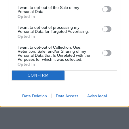
solo a este sitio web. Puede cambiar sus preferencias en
I want to opt-out of the Sale of my
cualquier momento entrando de nuevo en este sitio web o
Personal Data.
visitando nuestra política de privacidad.
Opted In
I want to opt-out of processing my
Personal Data for Targeted Advertising.
Opted In
I want to opt-out of Collection, Use,
Retention, Sale, and/or Sharing of my
Personal Data that Is Unrelated with the
Purposes for which it was collected.
Opted In
CONFIRM
Data Deletion
Data Access
Aviso legal