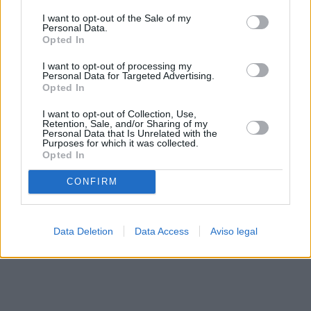
solo a este sitio web. Puede cambiar sus preferencias en
I want to opt-out of the Sale of my
cualquier momento entrando de nuevo en este sitio web o
Personal Data.
visitando nuestra política de privacidad.
Opted In
I want to opt-out of processing my
Personal Data for Targeted Advertising.
Opted In
I want to opt-out of Collection, Use,
Retention, Sale, and/or Sharing of my
Personal Data that Is Unrelated with the
Purposes for which it was collected.
Opted In
CONFIRM
Data Deletion
Data Access
Aviso legal