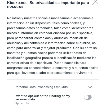
Kiosko.net -
Su privacidad es importante para
nosotros
Nosotros y nuestros socios almacenamos o accedemos a
información en un dispositivo, tales como cookies, y
procesamos datos personales, tales como identificadores
únicos e información estándar enviada por un dispositivo,
para personalizar contenidos y anuncios, medición de
anuncios y del contenido e información sobre el público, así
como para desarrollar y mejorar productos. Con su permiso,
nosotros y nuestros socios podemos utilizar datos de
localización geográfica precisa e identificación mediante las
características de dispositivos. Puede hacer clic para
otorgarnos su consentimiento a nosotros y a nuestros socios
para que llevemos a cabo el procesamiento previamente
descrito. De forma alternativa, puede acceder a información
más detallada y cambiar sus preferencias antes de otorgar o
Personal Data Processing Opt Outs
negar su consentimiento. Tenga en cuenta que algún
procesamiento de sus datos personales puede no requerir
I want to opt-out of the Sharing of my
de su consentimiento, pero usted tiene el derecho de
personal data.
rechazar tal procesamiento. Sus preferencias se aplicarán
Opted In