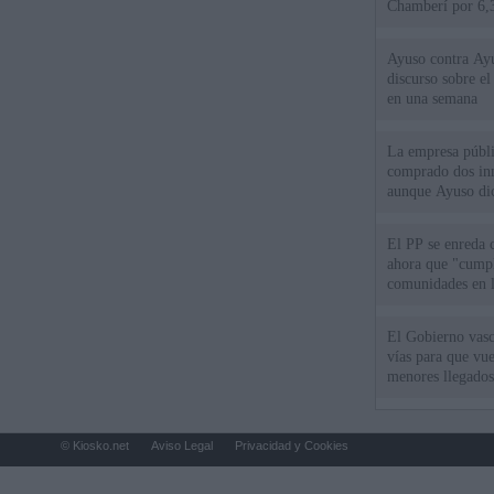
Chamberí por 6,3
Ayuso contra Ay
discurso sobre e
en una semana
La empresa públic
comprado dos inm
aunque Ayuso dic
el año"
El PP se enreda 
ahora que "cumpl
comunidades en l
oponen
El Gobierno vasc
vías para que vue
menores llegados
© Kiosko.net
Aviso Legal
Privacidad y Cookies