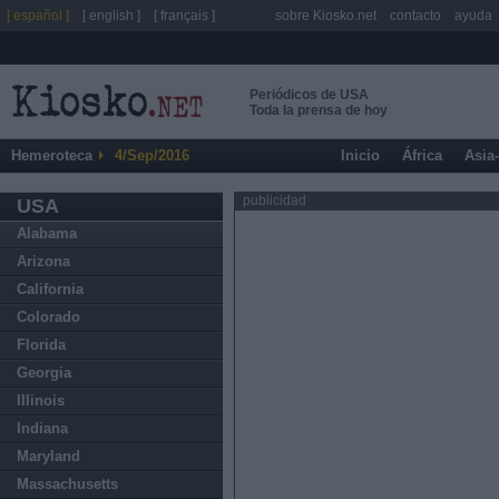
[ español ]
[ english ]
[ français ]
sobre Kiosko.net
contacto
ayuda
Periódicos de USA
Toda la prensa de hoy
Hemeroteca
4/Sep/2016
Inicio
África
Asia
publicidad
USA
Alabama
Arizona
California
Colorado
Florida
Georgia
Illinois
Indiana
Maryland
Massachusetts