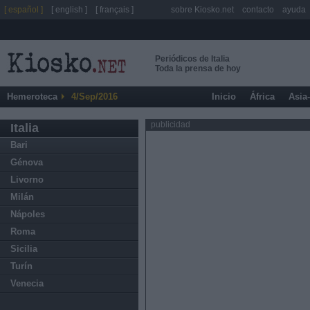
[ español ]
[ english ]
[ français ]
sobre Kiosko.net
contacto
ayuda
Periódicos de Italia
Toda la prensa de hoy
Hemeroteca
4/Sep/2016
Inicio
África
Asia
publicidad
Italia
Bari
Génova
Livorno
Milán
Nápoles
Roma
Sicilia
Turín
Venecia