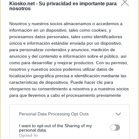
Kiosko.net -
Su privacidad es importante para
nosotros
Nosotros y nuestros socios almacenamos o accedemos a
información en un dispositivo, tales como cookies, y
procesamos datos personales, tales como identificadores
únicos e información estándar enviada por un dispositivo,
para personalizar contenidos y anuncios, medición de
anuncios y del contenido e información sobre el público, así
como para desarrollar y mejorar productos. Con su permiso,
nosotros y nuestros socios podemos utilizar datos de
localización geográfica precisa e identificación mediante las
características de dispositivos. Puede hacer clic para
otorgarnos su consentimiento a nosotros y a nuestros socios
para que llevemos a cabo el procesamiento previamente
descrito. De forma alternativa, puede acceder a información
más detallada y cambiar sus preferencias antes de otorgar o
Personal Data Processing Opt Outs
negar su consentimiento. Tenga en cuenta que algún
procesamiento de sus datos personales puede no requerir
I want to opt-out of the Sharing of my
de su consentimiento, pero usted tiene el derecho de
personal data.
rechazar tal procesamiento. Sus preferencias se aplicarán
Opted In