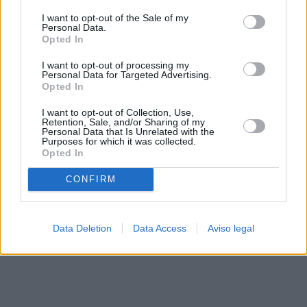
solo a este sitio web. Puede cambiar sus preferencias en
I want to opt-out of the Sale of my
cualquier momento entrando de nuevo en este sitio web o
Personal Data.
visitando nuestra política de privacidad.
Opted In
I want to opt-out of processing my
Personal Data for Targeted Advertising.
Opted In
I want to opt-out of Collection, Use,
Retention, Sale, and/or Sharing of my
Personal Data that Is Unrelated with the
Purposes for which it was collected.
Opted In
CONFIRM
Data Deletion
Data Access
Aviso legal