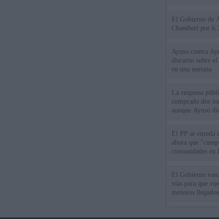
El Gobierno de A
Chamberí por 6,3
Ayuso contra Ay
discurso sobre e
en una semana
La empresa públic
comprado dos inm
aunque Ayuso dic
el año"
El PP se enreda 
ahora que "cumpl
comunidades en l
oponen
El Gobierno vasc
vías para que vue
menores llegados