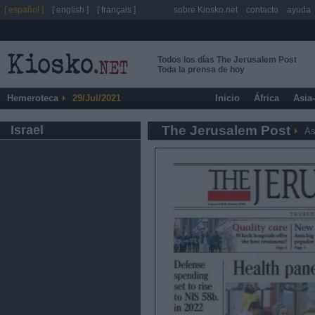
[ español ]
[ english ]
[ français ]
sobre Kiosko.net
contacto
ayuda
Todos los días The Jerusalem Post
Toda la prensa de hoy
Hemeroteca
29/Jul/2021
Inicio
África
Asia
Israel
The Jerusalem Post
As