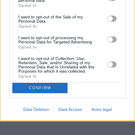
personal data.
rechazar tal procesamiento. Sus preferencias se aplicarán
Opted In
solo a este sitio web. Puede cambiar sus preferencias en
I want to opt-out of the Sale of my
cualquier momento entrando de nuevo en este sitio web o
Personal Data.
visitando nuestra política de privacidad.
Opted In
I want to opt-out of processing my
Personal Data for Targeted Advertising.
Opted In
I want to opt-out of Collection, Use,
Retention, Sale, and/or Sharing of my
Personal Data that Is Unrelated with the
Purposes for which it was collected.
Opted In
CONFIRM
Data Deletion
Data Access
Aviso legal