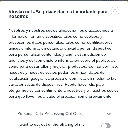
personas se muev
algo"
Kiosko.net -
Su privacidad es importante para
nosotros
De Ceu
Nosotros y nuestros socios almacenamos o accedemos a
Rutas, testimonio
información en un dispositivo, tales como cookies, y
a Ceuta desde red
procesamos datos personales, tales como identificadores
únicos e información estándar enviada por un dispositivo,
para personalizar contenidos y anuncios, medición de
© Kiosko.net
Aviso Legal
Privacidad y Cookies
anuncios y del contenido e información sobre el público, así
como para desarrollar y mejorar productos. Con su permiso,
nosotros y nuestros socios podemos utilizar datos de
localización geográfica precisa e identificación mediante las
características de dispositivos. Puede hacer clic para
otorgarnos su consentimiento a nosotros y a nuestros socios
para que llevemos a cabo el procesamiento previamente
descrito. De forma alternativa, puede acceder a información
más detallada y cambiar sus preferencias antes de otorgar o
Personal Data Processing Opt Outs
negar su consentimiento. Tenga en cuenta que algún
procesamiento de sus datos personales puede no requerir
I want to opt-out of the Sharing of my
de su consentimiento, pero usted tiene el derecho de