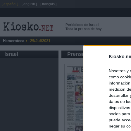
[ español ]
[ english ]
[ français ]
Periódicos de Israel
Toda la prensa de hoy
Hemeroteca
29/Jul/2021
Israel
Prensa de Información G
Kiosko.ne
Nosotros y 
como cookie
información
medición de
desarrollar
datos de loc
dispositivo
socios para
puede acced
negar su co