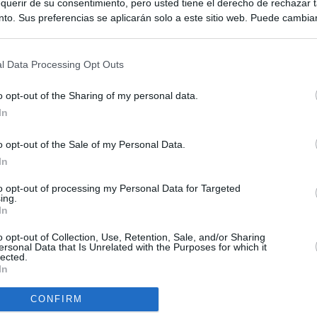
querir de su consentimiento, pero usted tiene el derecho de rechazar t
to. Sus preferencias se aplicarán solo a este sitio web. Puede cambia
s en cualquier momento entrando de nuevo en este sitio web o visitan
privacidad.
l Data Processing Opt Outs
o opt-out of the Sharing of my personal data.
In
o opt-out of the Sale of my Personal Data.
ias
SO
In
Kio
n ultimátum a Italia: o levanta los controles a viajeros de
to opt-out of processing my Personal Data for Targeted
ará "medidas proporcionales"
ing.
Nav
In
del
haza el intento del PP de que los ministros acudan al Senado en
SÍ
o opt-out of Collection, Use, Retention, Sale, and/or Sharing
isis de Ceuta
ersonal Data that Is Unrelated with the Purposes for which it
lected.
In
uará contra las comunidades que no acojan a los menores
 crisis de Ceuta
CONFIRM