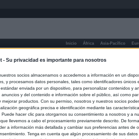
Inicio
África
Asia-Pacífico
Eur
eneral
t -
Su privacidad es importante para nosotros
nuestros socios almacenamos o accedemos a información en un disposi
s, y procesamos datos personales, tales como identificadores únicos 
 estándar enviada por un dispositivo, para personalizar contenidos y a
 anuncios y del contenido e información sobre el público, así como pa
 y mejorar productos. Con su permiso, nosotros y nuestros socios podem
alización geográfica precisa e identificación mediante las característic
s. Puede hacer clic para otorgarnos su consentimiento a nosotros y a n
 que llevemos a cabo el procesamiento previamente descrito. De forma 
er a información más detallada y cambiar sus preferencias antes de o
nsentimiento. Tenga en cuenta que algún procesamiento de sus datos