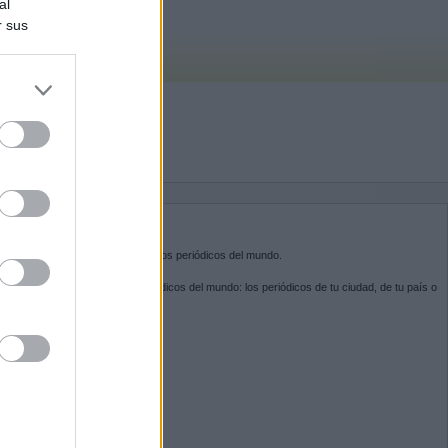
al
r sus
do nuestra
BRE KIOSKO.NET
sko.net
es la puerta de entrada a los periódicos del mundo.
ega por las portadas de los periódicos del mundo: los periódicos de tu ciudad, de tu país o
 otro extremo del mundo.
GUENOS