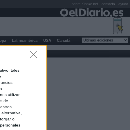
sobre Kiosko.net
contacto
ayuda
opa
Latinoamérica
USA
Canadá
tivo, tales
e
nuncios,
ra
os utilizar
as de
uestros
alternativa,
torgar o
 personales