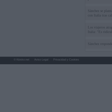
Sánchez se plant
con Italia tras c
Los viajeros atra
Italia: “Es ridíc
Sánchez responde
© Kiosko.net
Aviso Legal
Privacidad y Cookies