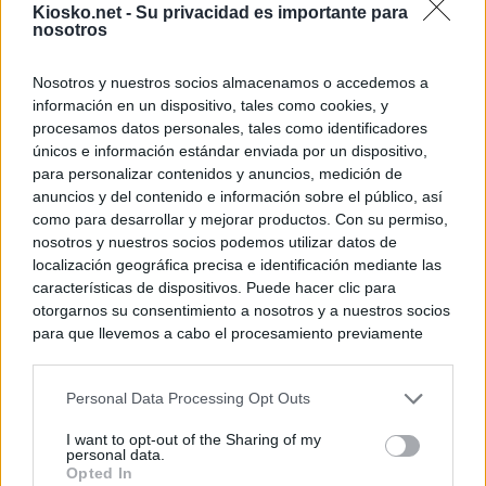
Kiosko.net -
Su privacidad es importante para
nosotros
Nosotros y nuestros socios almacenamos o accedemos a
información en un dispositivo, tales como cookies, y
procesamos datos personales, tales como identificadores
únicos e información estándar enviada por un dispositivo,
para personalizar contenidos y anuncios, medición de
anuncios y del contenido e información sobre el público, así
como para desarrollar y mejorar productos. Con su permiso,
nosotros y nuestros socios podemos utilizar datos de
localización geográfica precisa e identificación mediante las
características de dispositivos. Puede hacer clic para
otorgarnos su consentimiento a nosotros y a nuestros socios
para que llevemos a cabo el procesamiento previamente
descrito. De forma alternativa, puede acceder a información
más detallada y cambiar sus preferencias antes de otorgar o
Personal Data Processing Opt Outs
negar su consentimiento. Tenga en cuenta que algún
procesamiento de sus datos personales puede no requerir
I want to opt-out of the Sharing of my
de su consentimiento, pero usted tiene el derecho de
personal data.
rechazar tal procesamiento. Sus preferencias se aplicarán
Opted In