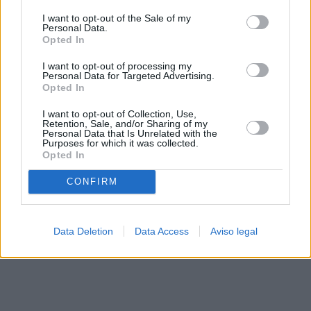
solo a este sitio web. Puede cambiar sus preferencias en
I want to opt-out of the Sale of my
cualquier momento entrando de nuevo en este sitio web o
Personal Data.
visitando nuestra política de privacidad.
Opted In
I want to opt-out of processing my
Personal Data for Targeted Advertising.
Opted In
I want to opt-out of Collection, Use,
Retention, Sale, and/or Sharing of my
Personal Data that Is Unrelated with the
Purposes for which it was collected.
Opted In
CONFIRM
Data Deletion
Data Access
Aviso legal