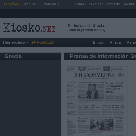
[ español ]
[ english ]
[ français ]
sobre Kiosko.net
contacto
ayuda
Periódicos de Grecia
Toda la prensa de hoy
Hemeroteca
14/Nov/2020
Inicio
África
Asia
Grecia
Prensa de Información G