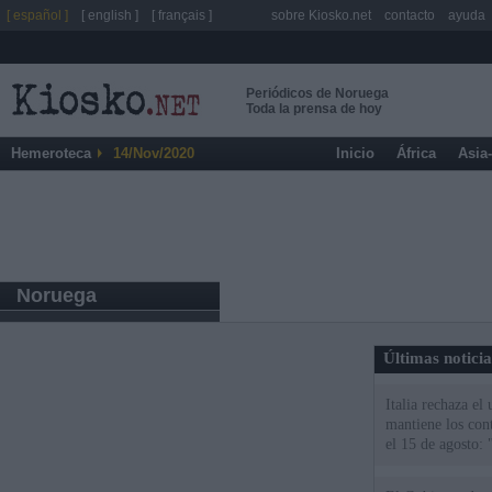
[ español ]
[ english ]
[ français ]
sobre Kiosko.net
contacto
ayuda
Periódicos de Noruega
Toda la prensa de hoy
Hemeroteca
14/Nov/2020
Inicio
África
Asia
Noruega
Últimas notici
Italia rechaza e
mantiene los cont
el 15 de agosto: