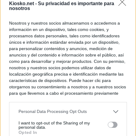
Kiosko.net -
Su privacidad es importante para
nosotros
Nosotros y nuestros socios almacenamos o accedemos a
información en un dispositivo, tales como cookies, y
procesamos datos personales, tales como identificadores
únicos e información estándar enviada por un dispositivo,
para personalizar contenidos y anuncios, medición de
anuncios y del contenido e información sobre el público, así
como para desarrollar y mejorar productos. Con su permiso,
nosotros y nuestros socios podemos utilizar datos de
localización geográfica precisa e identificación mediante las
características de dispositivos. Puede hacer clic para
otorgarnos su consentimiento a nosotros y a nuestros socios
para que llevemos a cabo el procesamiento previamente
descrito. De forma alternativa, puede acceder a información
más detallada y cambiar sus preferencias antes de otorgar o
Personal Data Processing Opt Outs
negar su consentimiento. Tenga en cuenta que algún
procesamiento de sus datos personales puede no requerir
I want to opt-out of the Sharing of my
de su consentimiento, pero usted tiene el derecho de
personal data.
rechazar tal procesamiento. Sus preferencias se aplicarán
Opted In