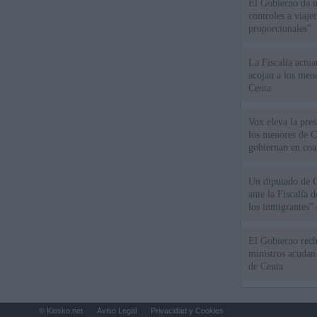
El Gobierno da un
controles a viaj
proporcionales"
La Fiscalía actu
acojan a los meno
Ceuta
Vox eleva la pres
los menores de C
gobiernan en coa
Un diputado de 
ante la Fiscalía 
los inmigrantes”
El Gobierno rech
ministros acudan 
de Ceuta
© Kiosko.net
Aviso Legal
Privacidad y Cookies