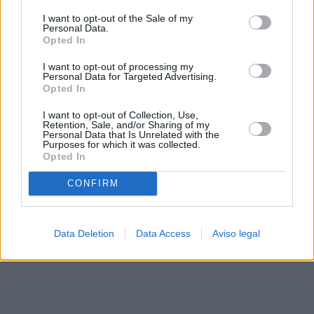
solo a este sitio web. Puede cambiar sus preferencias en
I want to opt-out of the Sale of my
cualquier momento entrando de nuevo en este sitio web o
Personal Data.
visitando nuestra política de privacidad.
Opted In
I want to opt-out of processing my
Personal Data for Targeted Advertising.
Opted In
I want to opt-out of Collection, Use,
Retention, Sale, and/or Sharing of my
Personal Data that Is Unrelated with the
Purposes for which it was collected.
Opted In
CONFIRM
Data Deletion
Data Access
Aviso legal