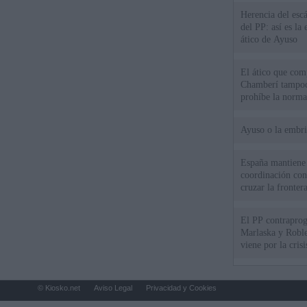
Herencia del esc
del PP: así es l
ático de Ayuso
El ático que com
Chamberí tampoco
prohíbe la norma
Ayuso o la embr
España mantiene l
coordinación con
cruzar la fronter
El PP contraprog
Marlaska y Roble
viene por la cris
© Kiosko.net
Aviso Legal
Privacidad y Cookies