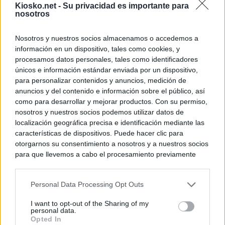
Kiosko.net -
Su privacidad es importante para
nosotros
Nosotros y nuestros socios almacenamos o accedemos a
información en un dispositivo, tales como cookies, y
procesamos datos personales, tales como identificadores
únicos e información estándar enviada por un dispositivo,
para personalizar contenidos y anuncios, medición de
anuncios y del contenido e información sobre el público, así
como para desarrollar y mejorar productos. Con su permiso,
nosotros y nuestros socios podemos utilizar datos de
localización geográfica precisa e identificación mediante las
características de dispositivos. Puede hacer clic para
otorgarnos su consentimiento a nosotros y a nuestros socios
para que llevemos a cabo el procesamiento previamente
descrito. De forma alternativa, puede acceder a información
más detallada y cambiar sus preferencias antes de otorgar o
Personal Data Processing Opt Outs
negar su consentimiento. Tenga en cuenta que algún
procesamiento de sus datos personales puede no requerir
I want to opt-out of the Sharing of my
de su consentimiento, pero usted tiene el derecho de
personal data.
rechazar tal procesamiento. Sus preferencias se aplicarán
Opted In