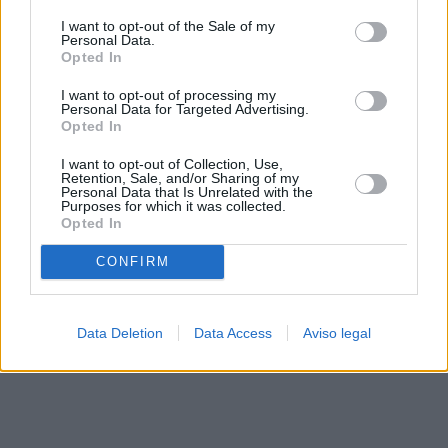
solo a este sitio web. Puede cambiar sus preferencias en
I want to opt-out of the Sale of my
cualquier momento entrando de nuevo en este sitio web o
Personal Data.
visitando nuestra política de privacidad.
Opted In
I want to opt-out of processing my
Personal Data for Targeted Advertising.
Opted In
I want to opt-out of Collection, Use,
Retention, Sale, and/or Sharing of my
Personal Data that Is Unrelated with the
Purposes for which it was collected.
Opted In
CONFIRM
Data Deletion
Data Access
Aviso legal