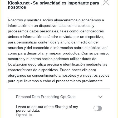
Kiosko.net -
Su privacidad es importante para
nosotros
Nosotros y nuestros socios almacenamos o accedemos a
información en un dispositivo, tales como cookies, y
procesamos datos personales, tales como identificadores
únicos e información estándar enviada por un dispositivo,
para personalizar contenidos y anuncios, medición de
anuncios y del contenido e información sobre el público, así
como para desarrollar y mejorar productos. Con su permiso,
nosotros y nuestros socios podemos utilizar datos de
localización geográfica precisa e identificación mediante las
características de dispositivos. Puede hacer clic para
otorgarnos su consentimiento a nosotros y a nuestros socios
para que llevemos a cabo el procesamiento previamente
descrito. De forma alternativa, puede acceder a información
más detallada y cambiar sus preferencias antes de otorgar o
Personal Data Processing Opt Outs
negar su consentimiento. Tenga en cuenta que algún
procesamiento de sus datos personales puede no requerir
I want to opt-out of the Sharing of my
de su consentimiento, pero usted tiene el derecho de
personal data.
rechazar tal procesamiento. Sus preferencias se aplicarán
Opted In