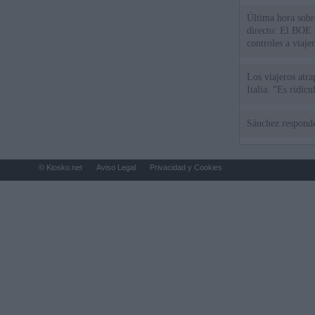
Última hora sobre
directo: El BOE p
controles a viaje
tacha de "incomp
Los viajeros atra
Italia: “Es ridíc
Sánchez responde
© Kiosko.net
Aviso Legal
Privacidad y Cookies