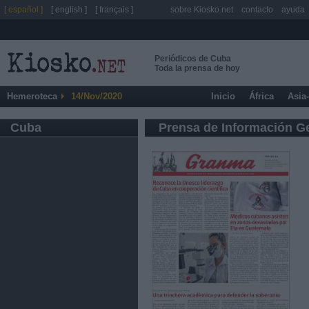
[ español ]
[ english ]
[ français ]
sobre Kiosko.net
contacto
ayuda
Periódicos de Cuba
Toda la prensa de hoy
Hemeroteca
14/Nov/2020
Inicio
África
Asia
Cuba
Prensa de Información G