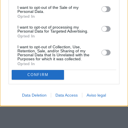
solo a este sitio web. Puede cambiar sus preferencias en
I want to opt-out of the Sale of my
cualquier momento entrando de nuevo en este sitio web o
Personal Data.
visitando nuestra política de privacidad.
Opted In
I want to opt-out of processing my
Personal Data for Targeted Advertising.
Opted In
I want to opt-out of Collection, Use,
Retention, Sale, and/or Sharing of my
Personal Data that Is Unrelated with the
Purposes for which it was collected.
Opted In
CONFIRM
Data Deletion
Data Access
Aviso legal