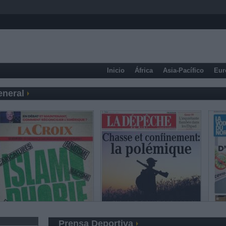
Inicio
África
Asia-Pacífico
Eur
eneral
Prensa Deportiva