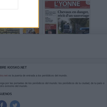
BRE KIOSKO.NET
sko.net
es la puerta de entrada a los periódicos del mundo.
ega por las portadas de los periódicos del mundo: los periódicos de tu ciudad, de tu país o
 otro extremo del mundo.
GUENOS