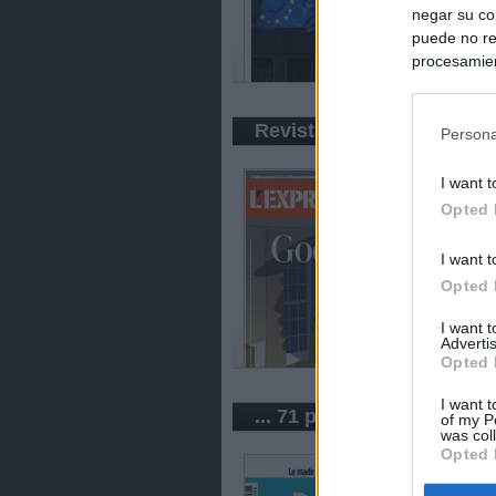
negar su co
puede no re
procesamien
preferencia
política de 
Revistas
Persona
I want t
Opted 
I want t
Opted 
I want 
Advertis
Opted 
I want t
... 71 periódicos de Franc
of my P
was col
Opted 