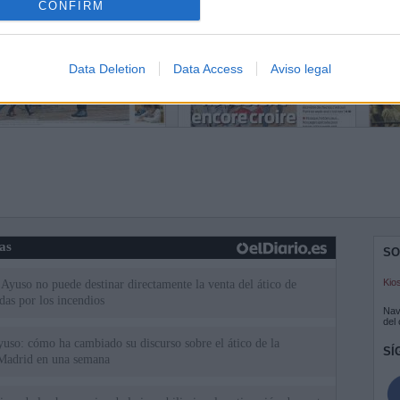
CONFIRM
Data Deletion
Data Access
Aviso legal
ias
SO
Kio
Ayuso no puede destinar directamente la venta del ático de
as por los incendios
Nav
del
uso: cómo ha cambiado su discurso sobre el ático de la
SÍ
Madrid en una semana