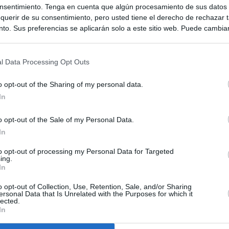
nsentimiento. Tenga en cuenta que algún procesamiento de sus datos
querir de su consentimiento, pero usted tiene el derecho de rechazar t
to. Sus preferencias se aplicarán solo a este sitio web. Puede cambia
s en cualquier momento entrando de nuevo en este sitio web o visitan
privacidad.
l Data Processing Opt Outs
o opt-out of the Sharing of my personal data.
In
o opt-out of the Sale of my Personal Data.
In
to opt-out of processing my Personal Data for Targeted
ing.
In
o opt-out of Collection, Use, Retention, Sale, and/or Sharing
ia
ersonal Data that Is Unrelated with the Purposes for which it
lected.
In