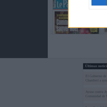
Últimas notic
El Gobierno de 
Chamberí a ayud
Ayuso contra Ay
Comunidad de 