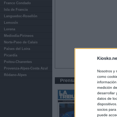
Franco Condado
Isla de Francia
Languedoc-Rosellón
Lemosín
Lorena
Mediodía-Pirineos
Norte-Paso de Calais
Países del Loira
Picardía
Kiosko.ne
Poitou-Charentes
Provenza-Alpes-Costa Azul
Nosotros y 
Ródano-Alpes
como cookie
Prensa Económica
información
medición de
desarrollar
datos de loc
dispositivo
socios para
puede acced