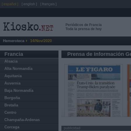
[ español ]
[ english ]
[ français ]
Periódicos de Francia
Toda la prensa de hoy
Hemeroteca
14/Nov/2020
Francia
Prensa de Información G
Alsacia
Alta Normandía
Aquitania
Auvernia
Baja Normandía
Borgoña
Bretaña
Centro
Champaña-Ardenas
Corcega
publicidad