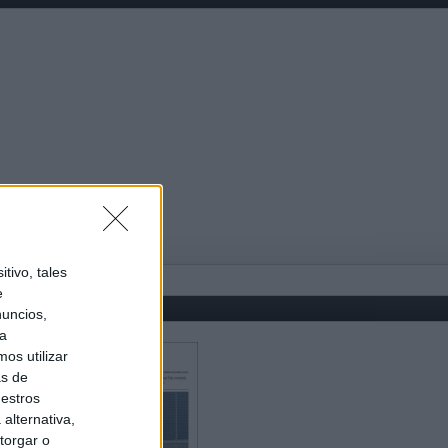
tivo, tales
e
nuncios,
ra
os utilizar
as de
uestros
alternativa,
torgar o