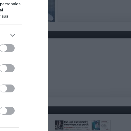
 personales
al
r sus
do nuestra