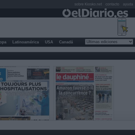
sobre Kiosko.net
contacto
ayuda
opa
Latinoamérica
USA
Canadá