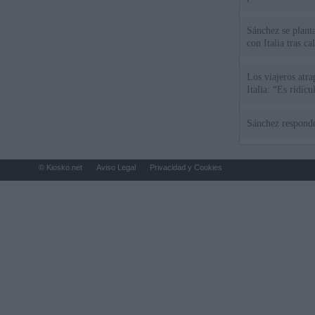
Sánchez se plant
con Italia tras c
Los viajeros atra
Italia: “Es ridíc
Sánchez responde
© Kiosko.net
Aviso Legal
Privacidad y Cookies