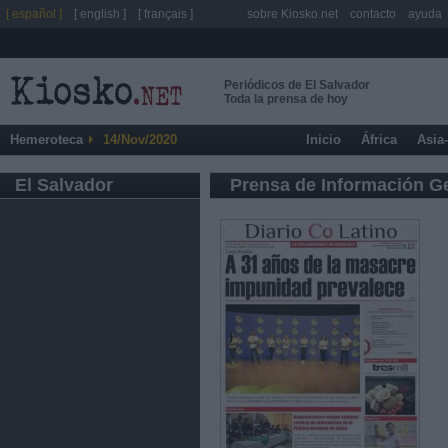
[ español ]
[ english ]
[ français ]
sobre Kiosko.net
contacto
ayuda
Periódicos de El Salvador
Toda la prensa de hoy
Hemeroteca
14/Nov/2020
Inicio
África
Asia
El Salvador
Prensa de Información G