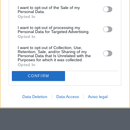
solo a este sitio web. Puede cambiar sus preferencias en
I want to opt-out of the Sale of my
cualquier momento entrando de nuevo en este sitio web o
Personal Data.
visitando nuestra política de privacidad.
Opted In
I want to opt-out of processing my
Personal Data for Targeted Advertising.
Opted In
I want to opt-out of Collection, Use,
Retention, Sale, and/or Sharing of my
Personal Data that Is Unrelated with the
Purposes for which it was collected.
Opted In
CONFIRM
Data Deletion
Data Access
Aviso legal