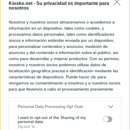
Kiosko.net -
Su privacidad es importante para
nosotros
Nosotros y nuestros socios almacenamos o accedemos a
información en un dispositivo, tales como cookies, y
procesamos datos personales, tales como identificadores
únicos e información estándar enviada por un dispositivo,
para personalizar contenidos y anuncios, medición de
anuncios y del contenido e información sobre el público, así
como para desarrollar y mejorar productos. Con su permiso,
nosotros y nuestros socios podemos utilizar datos de
localización geográfica precisa e identificación mediante las
características de dispositivos. Puede hacer clic para
otorgarnos su consentimiento a nosotros y a nuestros socios
para que llevemos a cabo el procesamiento previamente
descrito. De forma alternativa, puede acceder a información
más detallada y cambiar sus preferencias antes de otorgar o
Personal Data Processing Opt Outs
negar su consentimiento. Tenga en cuenta que algún
procesamiento de sus datos personales puede no requerir
I want to opt-out of the Sharing of my
de su consentimiento, pero usted tiene el derecho de
personal data.
rechazar tal procesamiento. Sus preferencias se aplicarán
Opted In