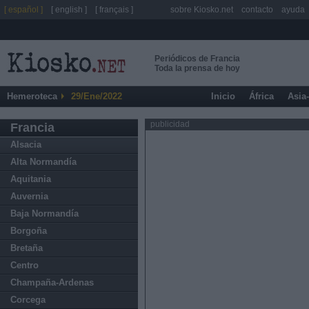
[ español ]
[ english ]
[ français ]
sobre Kiosko.net
contacto
ayuda
Periódicos de Francia
Toda la prensa de hoy
Hemeroteca
29/Ene/2022
Inicio
África
Asia
publicidad
Francia
Alsacia
Alta Normandía
Aquitania
Auvernia
Baja Normandía
Borgoña
Bretaña
Centro
Champaña-Ardenas
Corcega