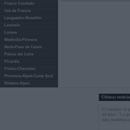
Franco Condado
Isla de Francia
Languedoc-Rosellón
Lemosín
Lorena
Mediodía-Pirineos
Norte-Paso de Calais
Países del Loira
Picardía
Poitou-Charentes
Provenza-Alpes-Costa Azul
Ródano-Alpes
Últimas notici
El consejero al 
del ático: "Lo q
tiene residencia o