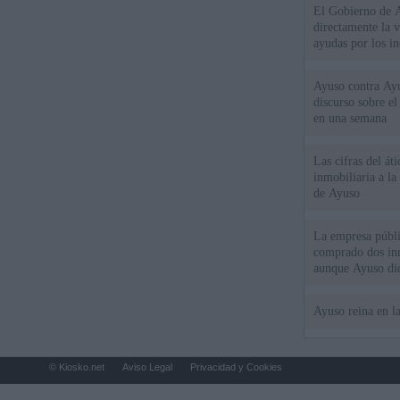
El Gobierno de A
directamente la 
ayudas por los i
Ayuso contra Ay
discurso sobre e
en una semana
Las cifras del át
inmobiliaria a l
de Ayuso
La empresa públic
comprado dos inm
aunque Ayuso dic
el año"
Ayuso reina en l
© Kiosko.net
Aviso Legal
Privacidad y Cookies