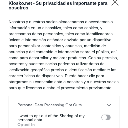
Kiosko.net -
Su privacidad es importante para
nosotros
Nosotros y nuestros socios almacenamos o accedemos a
información en un dispositivo, tales como cookies, y
procesamos datos personales, tales como identificadores
únicos e información estándar enviada por un dispositivo,
para personalizar contenidos y anuncios, medición de
anuncios y del contenido e información sobre el público, así
como para desarrollar y mejorar productos. Con su permiso,
nosotros y nuestros socios podemos utilizar datos de
localización geográfica precisa e identificación mediante las
características de dispositivos. Puede hacer clic para
otorgarnos su consentimiento a nosotros y a nuestros socios
para que llevemos a cabo el procesamiento previamente
descrito. De forma alternativa, puede acceder a información
más detallada y cambiar sus preferencias antes de otorgar o
Personal Data Processing Opt Outs
negar su consentimiento. Tenga en cuenta que algún
procesamiento de sus datos personales puede no requerir
I want to opt-out of the Sharing of my
de su consentimiento, pero usted tiene el derecho de
personal data.
rechazar tal procesamiento. Sus preferencias se aplicarán
Opted In