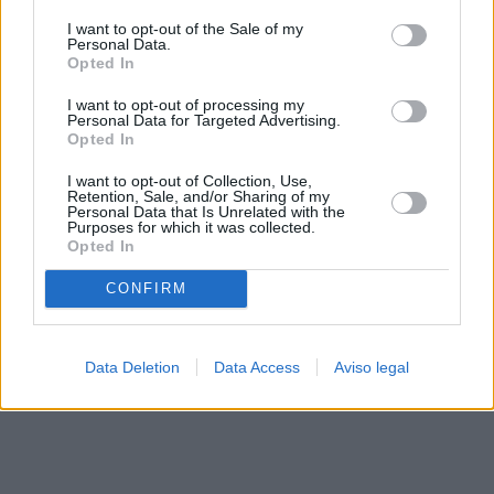
solo a este sitio web. Puede cambiar sus preferencias en
I want to opt-out of the Sale of my
cualquier momento entrando de nuevo en este sitio web o
Personal Data.
visitando nuestra política de privacidad.
Opted In
I want to opt-out of processing my
Personal Data for Targeted Advertising.
Opted In
I want to opt-out of Collection, Use,
Retention, Sale, and/or Sharing of my
Personal Data that Is Unrelated with the
Purposes for which it was collected.
Opted In
CONFIRM
Data Deletion
Data Access
Aviso legal