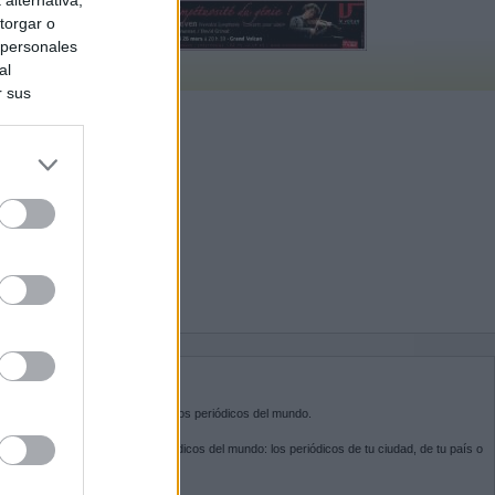
alternativa,
torgar o
 personales
al
r sus
do nuestra
BRE KIOSKO.NET
sko.net
es la puerta de entrada a los periódicos del mundo.
ega por las portadas de los periódicos del mundo: los periódicos de tu ciudad, de tu país o
 otro extremo del mundo.