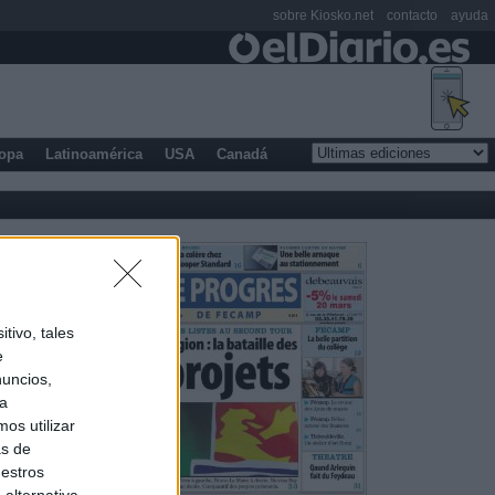
sobre Kiosko.net
contacto
ayuda
opa
Latinoamérica
USA
Canadá
tivo, tales
e
nuncios,
ra
os utilizar
as de
uestros