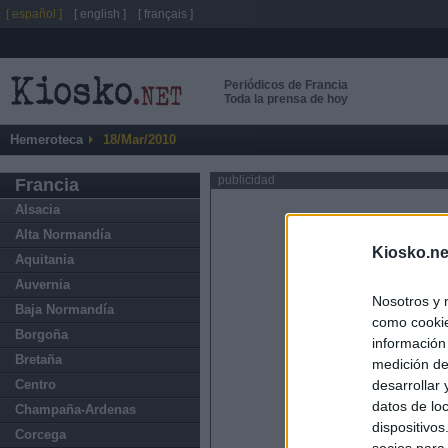
[ español ]
[ english ]
[ français ]
Periódicos de Francia
Toda la prensa de hoy
Hemeroteca
18/Mar/2010
publicidad
Francia
Alsacia
Alta Normandía
Kiosko.ne
Aquitania
Auvernia
Nosotros y 
Baja Normandía
como cookie
Borgoña
información
Bretaña
medición de
Centro
desarrollar
datos de loc
Champaña-Ardenas
dispositivo
Corcega