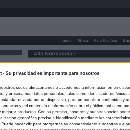
Inicio
África
Asia-Pacífico
Eur
Alta Normandía
t -
Su privacidad es importante para nosotros
nuestros socios almacenamos o accedemos a información en un disposi
s, y procesamos datos personales, tales como identificadores únicos 
 estándar enviada por un dispositivo, para personalizar contenidos y a
 anuncios y del contenido e información sobre el público, así como pa
 y mejorar productos. Con su permiso, nosotros y nuestros socios podem
alización geográfica precisa e identificación mediante las característic
s. Puede hacer clic para otorgarnos su consentimiento a nosotros y a n