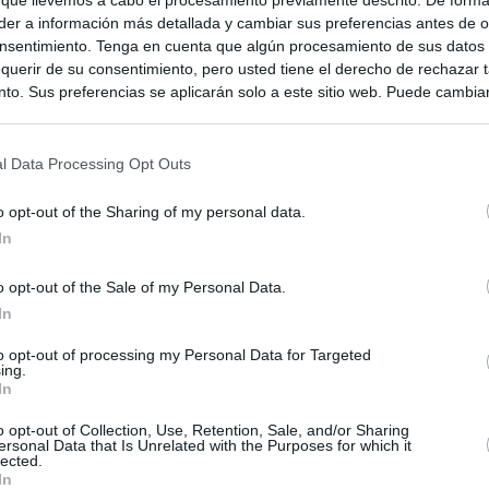
 que llevemos a cabo el procesamiento previamente descrito. De forma 
er a información más detallada y cambiar sus preferencias antes de o
nsentimiento. Tenga en cuenta que algún procesamiento de sus datos
querir de su consentimiento, pero usted tiene el derecho de rechazar t
to. Sus preferencias se aplicarán solo a este sitio web. Puede cambia
s en cualquier momento entrando de nuevo en este sitio web o visitan
privacidad.
l Data Processing Opt Outs
o opt-out of the Sharing of my personal data.
In
o opt-out of the Sale of my Personal Data.
In
to opt-out of processing my Personal Data for Targeted
ias
ing.
SO
In
Kio
Ayuso no puede destinar directamente la venta del ático de
o opt-out of Collection, Use, Retention, Sale, and/or Sharing
as por los incendios
ersonal Data that Is Unrelated with the Purposes for which it
Nav
del
lected.
In
uso: cómo ha cambiado su discurso sobre el ático de la