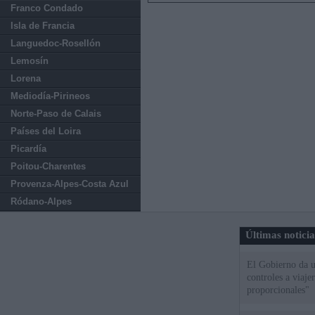
Franco Condado
Isla de Francia
Languedoc-Rosellón
Lemosín
Lorena
Mediodía-Pirineos
Norte-Paso de Calais
Países del Loira
Picardía
Poitou-Charentes
Provenza-Alpes-Costa Azul
Ródano-Alpes
Últimas notici
El Gobierno da un
controles a viaj
proporcionales"