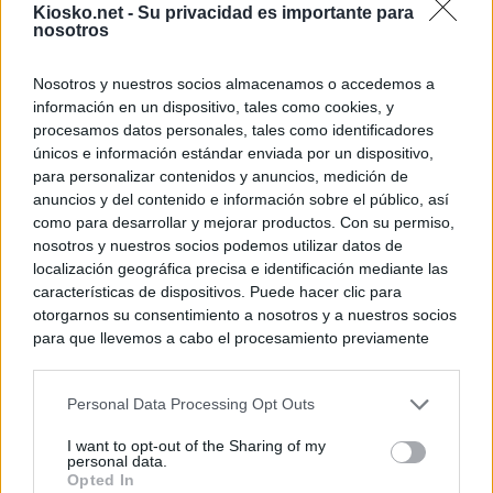
Kiosko.net -
Su privacidad es importante para
nosotros
Nosotros y nuestros socios almacenamos o accedemos a
información en un dispositivo, tales como cookies, y
procesamos datos personales, tales como identificadores
únicos e información estándar enviada por un dispositivo,
para personalizar contenidos y anuncios, medición de
anuncios y del contenido e información sobre el público, así
como para desarrollar y mejorar productos. Con su permiso,
nosotros y nuestros socios podemos utilizar datos de
localización geográfica precisa e identificación mediante las
características de dispositivos. Puede hacer clic para
otorgarnos su consentimiento a nosotros y a nuestros socios
para que llevemos a cabo el procesamiento previamente
descrito. De forma alternativa, puede acceder a información
más detallada y cambiar sus preferencias antes de otorgar o
Personal Data Processing Opt Outs
negar su consentimiento. Tenga en cuenta que algún
procesamiento de sus datos personales puede no requerir
I want to opt-out of the Sharing of my
de su consentimiento, pero usted tiene el derecho de
personal data.
rechazar tal procesamiento. Sus preferencias se aplicarán
Opted In