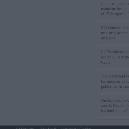
Italia rechaza e
mantiene los cont
el 15 de agosto:
El Gobierno rech
ministros acudan 
de Ceuta
La Fiscalía actu
acojan a los meno
Ceuta
Vox eleva la pres
los menores de C
gobiernan en coa
Un diputado de 
ante la Fiscalía 
los inmigrantes”
© Kiosko.net
Aviso Legal
Privacidad y Cookies