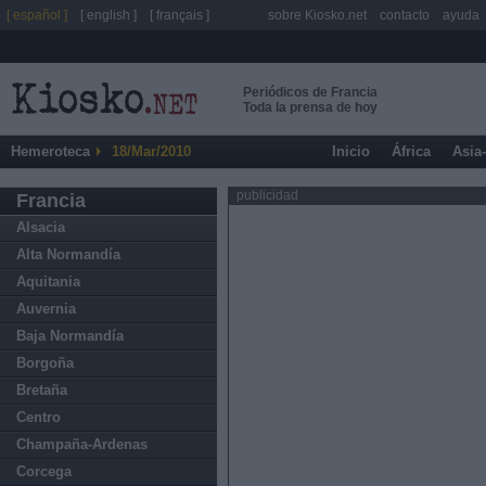
[ español ]
[ english ]
[ français ]
sobre Kiosko.net
contacto
ayuda
Periódicos de Francia
Toda la prensa de hoy
Hemeroteca
18/Mar/2010
Inicio
África
Asia
publicidad
Francia
Alsacia
Alta Normandía
Aquitania
Auvernia
Baja Normandía
Borgoña
Bretaña
Centro
Champaña-Ardenas
Corcega