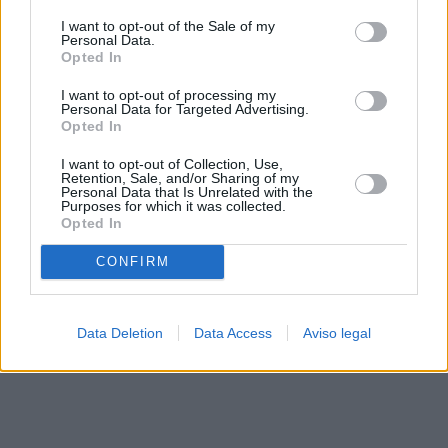
solo a este sitio web. Puede cambiar sus preferencias en
I want to opt-out of the Sale of my
cualquier momento entrando de nuevo en este sitio web o
Personal Data.
visitando nuestra política de privacidad.
Opted In
I want to opt-out of processing my
Personal Data for Targeted Advertising.
Opted In
I want to opt-out of Collection, Use,
Retention, Sale, and/or Sharing of my
Personal Data that Is Unrelated with the
Purposes for which it was collected.
Opted In
CONFIRM
Data Deletion
Data Access
Aviso legal