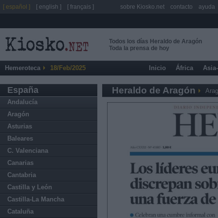
[ español ]
[ english ]
[ français ]
sobre Kiosko.net
contacto
ayuda
Todos los días Heraldo de Aragón
Toda la prensa de hoy
Hemeroteca
18/Feb/2025
Inicio
África
Asia
España
Heraldo de Aragón
Ara
Andalucía
Aragón
Asturias
Baleares
C. Valenciana
Canarias
Cantabria
Castilla y León
Castilla-La Mancha
Cataluña