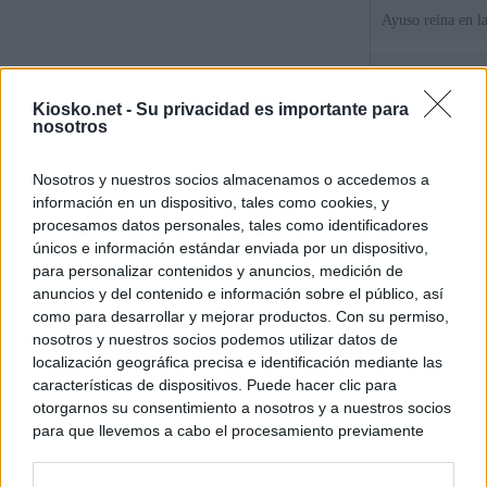
Ayuso reina en l
El juez propone j
la filtración de i
Kiosko.net -
Su privacidad es importante para
jefa" Ayuso
nosotros
"¿Cuál es el plan
Nosotros y nuestros socios almacenamos o accedemos a
WhatsApp, Faceb
información en un dispositivo, tales como cookies, y
un nuevo cruce a
15 de agosto
procesamos datos personales, tales como identificadores
únicos e información estándar enviada por un dispositivo,
para personalizar contenidos y anuncios, medición de
© Kiosko.net
Aviso Legal
Privacidad y Cookies
anuncios y del contenido e información sobre el público, así
como para desarrollar y mejorar productos. Con su permiso,
nosotros y nuestros socios podemos utilizar datos de
localización geográfica precisa e identificación mediante las
características de dispositivos. Puede hacer clic para
otorgarnos su consentimiento a nosotros y a nuestros socios
para que llevemos a cabo el procesamiento previamente
descrito. De forma alternativa, puede acceder a información
más detallada y cambiar sus preferencias antes de otorgar o