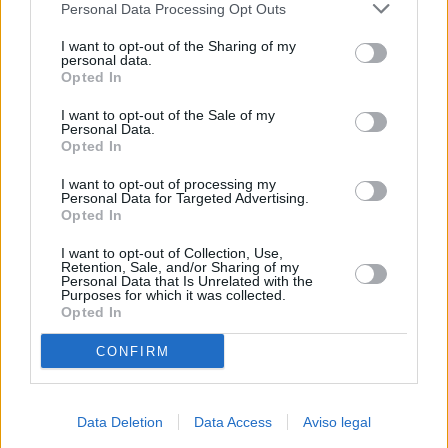
Personal Data Processing Opt Outs
negar su consentimiento. Tenga en cuenta que algún
procesamiento de sus datos personales puede no requerir
I want to opt-out of the Sharing of my
de su consentimiento, pero usted tiene el derecho de
personal data.
rechazar tal procesamiento. Sus preferencias se aplicarán
Opted In
solo a este sitio web. Puede cambiar sus preferencias en
I want to opt-out of the Sale of my
cualquier momento entrando de nuevo en este sitio web o
Personal Data.
visitando nuestra política de privacidad.
Opted In
I want to opt-out of processing my
Personal Data for Targeted Advertising.
Opted In
I want to opt-out of Collection, Use,
Retention, Sale, and/or Sharing of my
Personal Data that Is Unrelated with the
Purposes for which it was collected.
Opted In
CONFIRM
Data Deletion
Data Access
Aviso legal