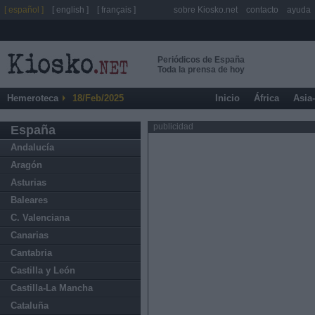
[ español ]
[ english ]
[ français ]
sobre Kiosko.net
contacto
ayuda
Periódicos de España
Toda la prensa de hoy
Hemeroteca
18/Feb/2025
Inicio
África
Asia
publicidad
España
Andalucía
Aragón
Asturias
Baleares
C. Valenciana
Canarias
Cantabria
Castilla y León
Castilla-La Mancha
Cataluña