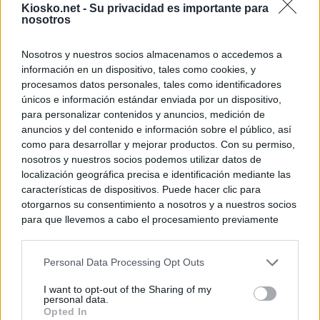
Kiosko.net -
Su privacidad es importante para
nosotros
Nosotros y nuestros socios almacenamos o accedemos a
información en un dispositivo, tales como cookies, y
procesamos datos personales, tales como identificadores
únicos e información estándar enviada por un dispositivo,
para personalizar contenidos y anuncios, medición de
anuncios y del contenido e información sobre el público, así
como para desarrollar y mejorar productos. Con su permiso,
nosotros y nuestros socios podemos utilizar datos de
localización geográfica precisa e identificación mediante las
características de dispositivos. Puede hacer clic para
otorgarnos su consentimiento a nosotros y a nuestros socios
para que llevemos a cabo el procesamiento previamente
descrito. De forma alternativa, puede acceder a información
más detallada y cambiar sus preferencias antes de otorgar o
Personal Data Processing Opt Outs
negar su consentimiento. Tenga en cuenta que algún
procesamiento de sus datos personales puede no requerir
I want to opt-out of the Sharing of my
de su consentimiento, pero usted tiene el derecho de
personal data.
rechazar tal procesamiento. Sus preferencias se aplicarán
Opted In