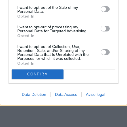
solo a este sitio web. Puede cambiar sus preferencias en
I want to opt-out of the Sale of my
cualquier momento entrando de nuevo en este sitio web o
Personal Data.
visitando nuestra política de privacidad.
Opted In
I want to opt-out of processing my
Personal Data for Targeted Advertising.
Opted In
I want to opt-out of Collection, Use,
Retention, Sale, and/or Sharing of my
Personal Data that Is Unrelated with the
Purposes for which it was collected.
Opted In
CONFIRM
Data Deletion
Data Access
Aviso legal