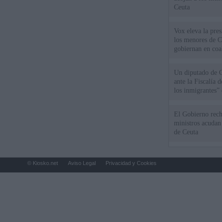
Ceuta
Vox eleva la pres
los menores de C
gobiernan en coa
Un diputado de 
ante la Fiscalía 
los inmigrantes”
El Gobierno rech
ministros acudan 
de Ceuta
© Kiosko.net
Aviso Legal
Privacidad y Cookies