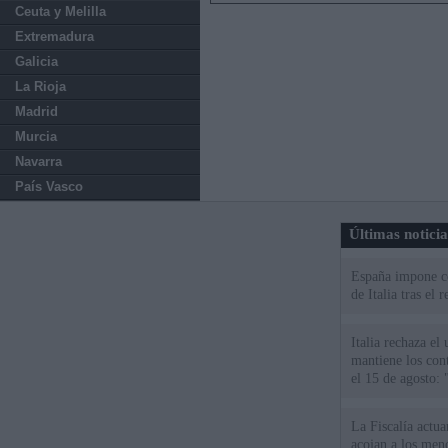
Ceuta y Melilla
Extremadura
Galicia
La Rioja
Madrid
Murcia
Navarra
País Vasco
Últimas notici
España impone co
de Italia tras el
Italia rechaza e
mantiene los cont
el 15 de agosto:
La Fiscalía actu
acojan a los meno