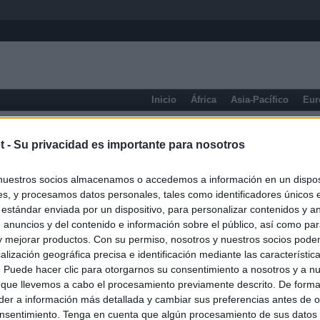
Inicio
África
Asia-Pacífico
Eur
Gran Canaria
t -
Su privacidad es importante para nosotros
nuestros socios almacenamos o accedemos a información en un disposi
s, y procesamos datos personales, tales como identificadores únicos 
 estándar enviada por un dispositivo, para personalizar contenidos y a
 anuncios y del contenido e información sobre el público, así como pa
 y mejorar productos. Con su permiso, nosotros y nuestros socios podem
alización geográfica precisa e identificación mediante las característic
s. Puede hacer clic para otorgarnos su consentimiento a nosotros y a n
 que llevemos a cabo el procesamiento previamente descrito. De forma 
er a información más detallada y cambiar sus preferencias antes de o
nsentimiento. Tenga en cuenta que algún procesamiento de sus datos