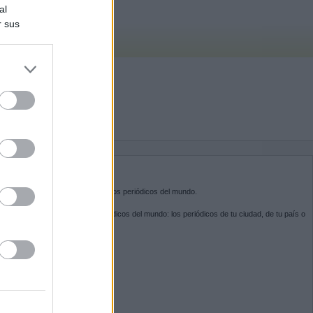
al
r sus
do nuestra
BRE KIOSKO.NET
sko.net
es la puerta de entrada a los periódicos del mundo.
ega por las portadas de los periódicos del mundo: los periódicos de tu ciudad, de tu país o
 otro extremo del mundo.
GUENOS