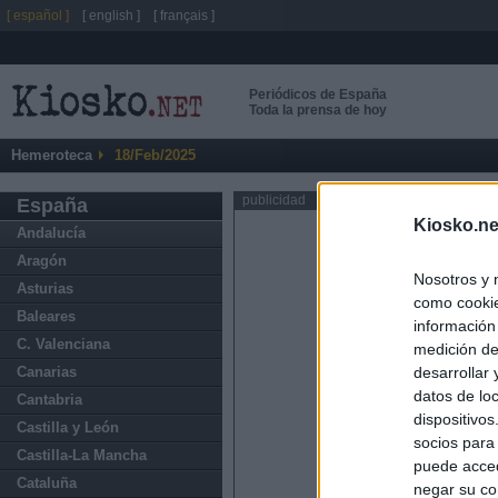
[ español ]
[ english ]
[ français ]
Periódicos de España
Toda la prensa de hoy
Hemeroteca
18/Feb/2025
publicidad
España
Kiosko.ne
Andalucía
Aragón
Nosotros y 
Asturias
como cookie
Baleares
información
C. Valenciana
medición de
Canarias
desarrollar
datos de loc
Cantabria
dispositivo
Castilla y León
socios para
Castilla-La Mancha
puede acced
Cataluña
negar su co