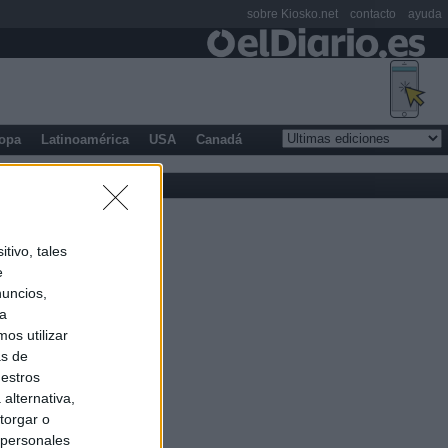
sobre Kiosko.net
contacto
ayuda
opa
Latinoamérica
USA
Canadá
tivo, tales
e
nuncios,
ra
os utilizar
as de
uestros
alternativa,
torgar o
 personales