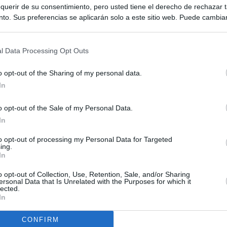
querir de su consentimiento, pero usted tiene el derecho de rechazar t
to. Sus preferencias se aplicarán solo a este sitio web. Puede cambia
s en cualquier momento entrando de nuevo en este sitio web o visitan
privacidad.
l Data Processing Opt Outs
o opt-out of the Sharing of my personal data.
In
o opt-out of the Sale of my Personal Data.
ias
In
SO
to opt-out of processing my Personal Data for Targeted
Kio
el ultimátum del Gobierno y mantiene los controles a viajeros de
ing.
 15 de agosto: "No aceptamos imposiciones"
In
Nav
del
n ultimátum a Italia: o levanta los controles a viajeros de
o opt-out of Collection, Use, Retention, Sale, and/or Sharing
SÍ
ersonal Data that Is Unrelated with the Purposes for which it
ará "medidas proporcionales"
lected.
In
uará contra las comunidades que no acojan a los menores
 crisis de Ceuta
CONFIRM