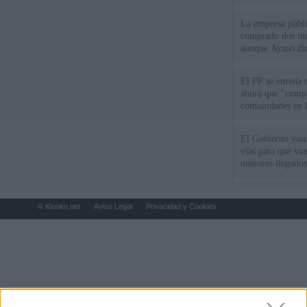
La empresa públic
comprado dos inm
aunque Ayuso dic
el año"
El PP se enreda 
ahora que "cumpl
comunidades en l
oponen
El Gobierno vasc
vías para que vue
menores llegados
© Kiosko.net
Aviso Legal
Privacidad y Cookies