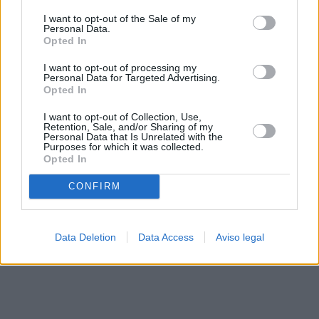
solo a este sitio web. Puede cambiar sus preferencias en
I want to opt-out of the Sale of my
cualquier momento entrando de nuevo en este sitio web o
Personal Data.
visitando nuestra política de privacidad.
Opted In
I want to opt-out of processing my
Personal Data for Targeted Advertising.
Opted In
I want to opt-out of Collection, Use,
Retention, Sale, and/or Sharing of my
Personal Data that Is Unrelated with the
Purposes for which it was collected.
Opted In
CONFIRM
Data Deletion
Data Access
Aviso legal