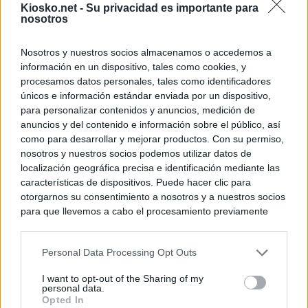
Kiosko.net -
Su privacidad es importante para
nosotros
Nosotros y nuestros socios almacenamos o accedemos a
información en un dispositivo, tales como cookies, y
procesamos datos personales, tales como identificadores
únicos e información estándar enviada por un dispositivo,
para personalizar contenidos y anuncios, medición de
anuncios y del contenido e información sobre el público, así
como para desarrollar y mejorar productos. Con su permiso,
nosotros y nuestros socios podemos utilizar datos de
localización geográfica precisa e identificación mediante las
características de dispositivos. Puede hacer clic para
otorgarnos su consentimiento a nosotros y a nuestros socios
para que llevemos a cabo el procesamiento previamente
descrito. De forma alternativa, puede acceder a información
más detallada y cambiar sus preferencias antes de otorgar o
Personal Data Processing Opt Outs
negar su consentimiento. Tenga en cuenta que algún
procesamiento de sus datos personales puede no requerir
I want to opt-out of the Sharing of my
de su consentimiento, pero usted tiene el derecho de
personal data.
rechazar tal procesamiento. Sus preferencias se aplicarán
Opted In