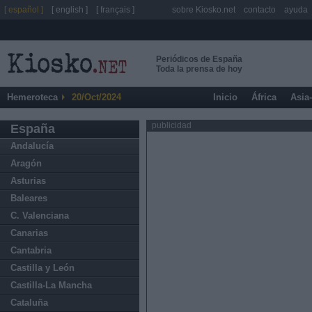
[ español ]
[ english ]
[ français ]
sobre Kiosko.net
contacto
ayuda
Periódicos de España
Toda la prensa de hoy
Hemeroteca
20/Oct/2024
Inicio
África
Asia
publicidad
España
Andalucía
Aragón
Asturias
Baleares
C. Valenciana
Canarias
Cantabria
Castilla y León
Castilla-La Mancha
Cataluña