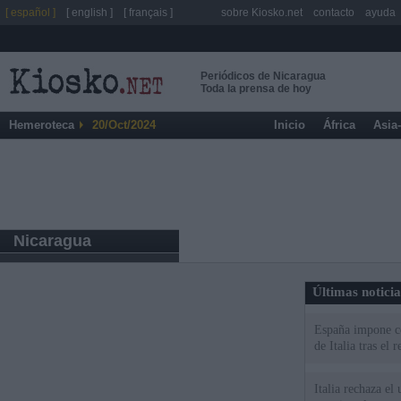
[ español ]
[ english ]
[ français ]
sobre Kiosko.net
contacto
ayuda
Periódicos de Nicaragua
Toda la prensa de hoy
Hemeroteca
20/Oct/2024
Inicio
África
Asia
Nicaragua
Últimas notici
España impone co
de Italia tras el
Italia rechaza e