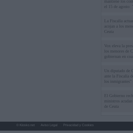
mantiene los cont
el 15 de agosto:
La Fiscalía actu
acojan a los meno
Ceuta
Vox eleva la pres
los menores de C
gobiernan en coa
Un diputado de 
ante la Fiscalía 
los inmigrantes”
El Gobierno rech
ministros acudan 
de Ceuta
© Kiosko.net
Aviso Legal
Privacidad y Cookies