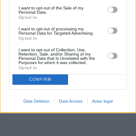
solo a este sitio web. Puede cambiar sus preferencias en
I want to opt-out of the Sale of my
cualquier momento entrando de nuevo en este sitio web o
Personal Data.
visitando nuestra política de privacidad.
Opted In
I want to opt-out of processing my
Personal Data for Targeted Advertising.
Opted In
I want to opt-out of Collection, Use,
Retention, Sale, and/or Sharing of my
Personal Data that Is Unrelated with the
Purposes for which it was collected.
Opted In
CONFIRM
Data Deletion
Data Access
Aviso legal