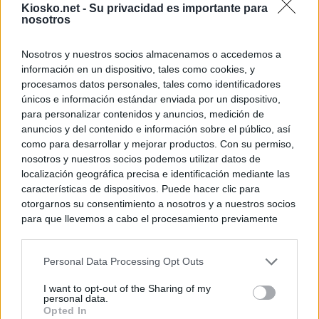
Kiosko.net -
Su privacidad es importante para
nosotros
Nosotros y nuestros socios almacenamos o accedemos a
información en un dispositivo, tales como cookies, y
procesamos datos personales, tales como identificadores
únicos e información estándar enviada por un dispositivo,
para personalizar contenidos y anuncios, medición de
anuncios y del contenido e información sobre el público, así
como para desarrollar y mejorar productos. Con su permiso,
nosotros y nuestros socios podemos utilizar datos de
localización geográfica precisa e identificación mediante las
características de dispositivos. Puede hacer clic para
otorgarnos su consentimiento a nosotros y a nuestros socios
para que llevemos a cabo el procesamiento previamente
descrito. De forma alternativa, puede acceder a información
más detallada y cambiar sus preferencias antes de otorgar o
Personal Data Processing Opt Outs
negar su consentimiento. Tenga en cuenta que algún
procesamiento de sus datos personales puede no requerir
I want to opt-out of the Sharing of my
de su consentimiento, pero usted tiene el derecho de
personal data.
rechazar tal procesamiento. Sus preferencias se aplicarán
Opted In