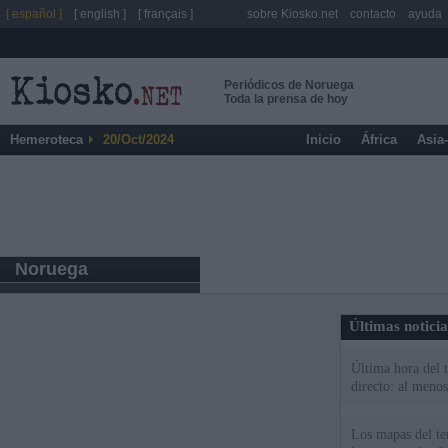
[ español ]
[ english ]
[ français ]
sobre Kiosko.net
contacto
ayuda
Periódicos de Noruega
Toda la prensa de hoy
Hemeroteca
20/Oct/2024
Inicio
África
Asia
Noruega
Últimas notici
Última hora del 
directo: al meno
Los mapas del te