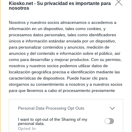
Kiosko.net -
Su privacidad es importante para
nosotros
Nosotros y nuestros socios almacenamos o accedemos a
información en un dispositivo, tales como cookies, y
procesamos datos personales, tales como identificadores
únicos e información estándar enviada por un dispositivo,
para personalizar contenidos y anuncios, medición de
anuncios y del contenido e información sobre el público, así
como para desarrollar y mejorar productos. Con su permiso,
nosotros y nuestros socios podemos utilizar datos de
localización geográfica precisa e identificación mediante las
características de dispositivos. Puede hacer clic para
otorgarnos su consentimiento a nosotros y a nuestros socios
para que llevemos a cabo el procesamiento previamente
descrito. De forma alternativa, puede acceder a información
más detallada y cambiar sus preferencias antes de otorgar o
Personal Data Processing Opt Outs
negar su consentimiento. Tenga en cuenta que algún
procesamiento de sus datos personales puede no requerir
I want to opt-out of the Sharing of my
de su consentimiento, pero usted tiene el derecho de
personal data.
rechazar tal procesamiento. Sus preferencias se aplicarán
Opted In