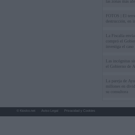
las zonas más af
FOTOS | El terr
destrucción, en 
La Fiscalía envía
compró el Gobie
investiga el caso
Las incógnitas s
el Gobierno de 
La pareja de Ayu
millones en divi
su consultora
© Kiosko.net
Aviso Legal
Privacidad y Cookies