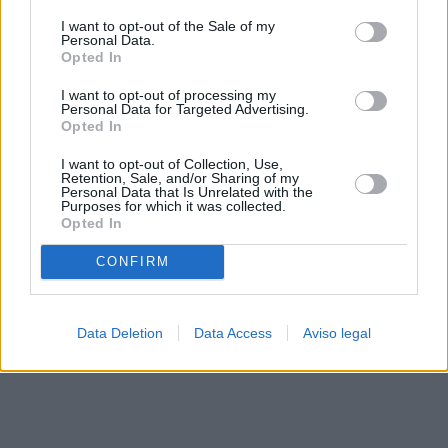
solo a este sitio web. Puede cambiar sus preferencias en
I want to opt-out of the Sale of my
cualquier momento entrando de nuevo en este sitio web o
Personal Data.
visitando nuestra política de privacidad.
Opted In
I want to opt-out of processing my
Personal Data for Targeted Advertising.
Opted In
I want to opt-out of Collection, Use,
Retention, Sale, and/or Sharing of my
Personal Data that Is Unrelated with the
Purposes for which it was collected.
Opted In
CONFIRM
Data Deletion
Data Access
Aviso legal