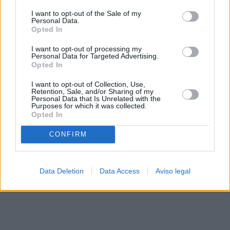
solo a este sitio web. Puede cambiar sus preferencias en
I want to opt-out of the Sale of my
cualquier momento entrando de nuevo en este sitio web o
Personal Data.
visitando nuestra política de privacidad.
Opted In
I want to opt-out of processing my
Personal Data for Targeted Advertising.
Opted In
I want to opt-out of Collection, Use,
Retention, Sale, and/or Sharing of my
Personal Data that Is Unrelated with the
Purposes for which it was collected.
Opted In
CONFIRM
Data Deletion
Data Access
Aviso legal