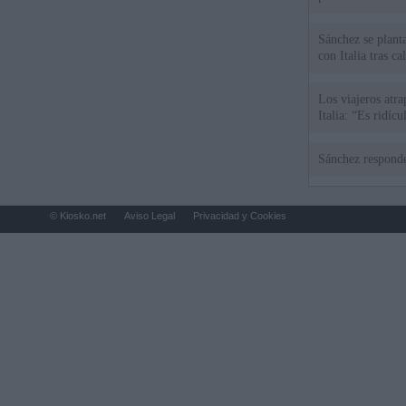
Sánchez se plant
con Italia tras c
Los viajeros atra
Italia: “Es ridíc
Sánchez responde
© Kiosko.net
Aviso Legal
Privacidad y Cookies