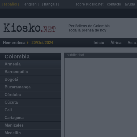
[ español ]
[ english ]
[ français ]
sobre Kiosko.net
contacto
ayuda
Periódicos de Colombia
Toda la prensa de hoy
Hemeroteca
20/Oct/2024
Inicio
África
Asia
publicidad
Colombia
Armenia
Barranquilla
Bogotá
Bucaramanga
Córdoba
Cúcuta
Cali
Cartagena
Manizales
Medellín