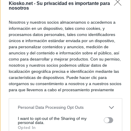
Kiosko.net -
Su privacidad es importante para
nosotros
Nosotros y nuestros socios almacenamos o accedemos a
información en un dispositivo, tales como cookies, y
procesamos datos personales, tales como identificadores
únicos e información estándar enviada por un dispositivo,
para personalizar contenidos y anuncios, medición de
anuncios y del contenido e información sobre el público, así
como para desarrollar y mejorar productos. Con su permiso,
nosotros y nuestros socios podemos utilizar datos de
localización geográfica precisa e identificación mediante las
características de dispositivos. Puede hacer clic para
otorgarnos su consentimiento a nosotros y a nuestros socios
para que llevemos a cabo el procesamiento previamente
descrito. De forma alternativa, puede acceder a información
más detallada y cambiar sus preferencias antes de otorgar o
Personal Data Processing Opt Outs
negar su consentimiento. Tenga en cuenta que algún
procesamiento de sus datos personales puede no requerir
I want to opt-out of the Sharing of my
de su consentimiento, pero usted tiene el derecho de
personal data.
rechazar tal procesamiento. Sus preferencias se aplicarán
Opted In