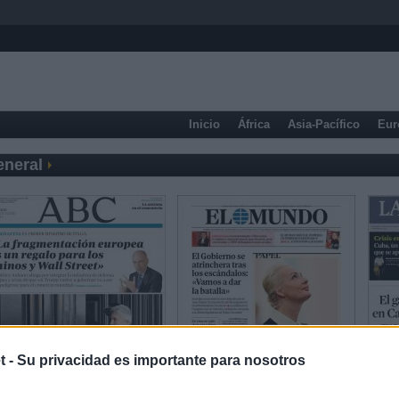
Inicio
África
Asia-Pacífico
Eur
eneral
t -
Su privacidad es importante para nosotros
Prensa Deportiva