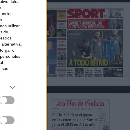
tivo, tales
e
nuncios,
ra
os utilizar
as de
uestros
alternativa,
torgar o
 personales
al
r sus
do nuestra