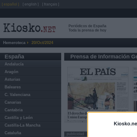
[ español ]
[ english ]
[ français ]
Periódicos de España
Toda la prensa de hoy
Hemeroteca
20/Oct/2024
España
Prensa de Información G
Andalucía
Aragón
Asturias
Baleares
C. Valenciana
Canarias
Cantabria
Castilla y León
Kiosko.ne
Castilla-La Mancha
Cataluña
publicidad