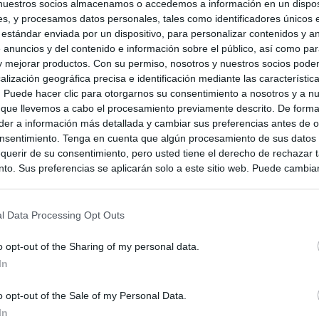
nuestros socios almacenamos o accedemos a información en un disposi
s, y procesamos datos personales, tales como identificadores únicos 
 estándar enviada por un dispositivo, para personalizar contenidos y a
 anuncios y del contenido e información sobre el público, así como pa
 y mejorar productos. Con su permiso, nosotros y nuestros socios podem
alización geográfica precisa e identificación mediante las característic
s. Puede hacer clic para otorgarnos su consentimiento a nosotros y a n
 que llevemos a cabo el procesamiento previamente descrito. De forma 
er a información más detallada y cambiar sus preferencias antes de o
nsentimiento. Tenga en cuenta que algún procesamiento de sus datos
querir de su consentimiento, pero usted tiene el derecho de rechazar t
to. Sus preferencias se aplicarán solo a este sitio web. Puede cambia
s en cualquier momento entrando de nuevo en este sitio web o visitan
privacidad.
l Data Processing Opt Outs
aña
o opt-out of the Sharing of my personal data.
In
o opt-out of the Sale of my Personal Data.
In