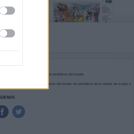
BRE KIOSKO.NET
sko.net
es la puerta de entrada a los periódicos del mundo.
ega por las portadas de los periódicos del mundo: los periódicos de tu ciudad, de tu país o
 otro extremo del mundo.
GUENOS