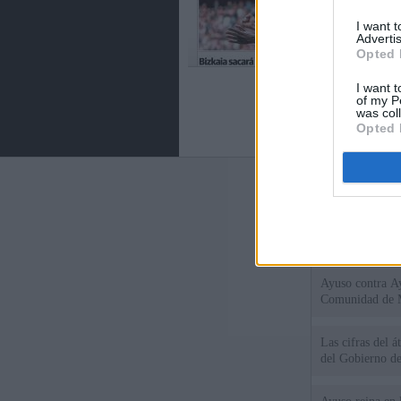
I want 
Advertis
Opted 
I want t
of my P
was col
Opted 
Últimas notic
El Gobierno de 
Chamberí a ayud
Ayuso contra Ay
Comunidad de 
Las cifras del á
del Gobierno d