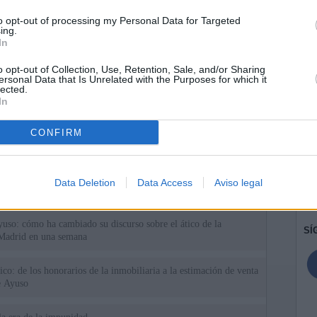
to opt-out of processing my Personal Data for Targeted
ing.
In
o opt-out of Collection, Use, Retention, Sale, and/or Sharing
ersonal Data that Is Unrelated with the Purposes for which it
lected.
In
CONFIRM
ias
SO
Kio
Ayuso no puede destinar directamente la venta del ático de
Data Deletion
Data Access
Aviso legal
as por los incendios
Nav
del
uso: cómo ha cambiado su discurso sobre el ático de la
SÍ
Madrid en una semana
tico: de los honorarios de la inmobiliaria a la estimación de venta
e Ayuso