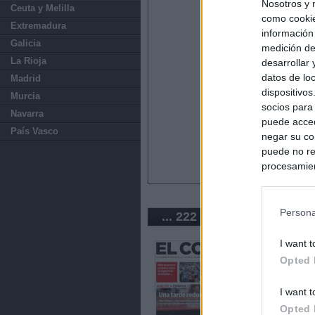
Nosotros y 
Ceuta y Melilla
como cookie
Extremadura
información
Galicia
medición de
La Rioja
desarrollar
datos de loc
Madrid
dispositivo
Murcia
socios para
Navarra
puede acced
País Vasco
negar su co
puede no re
procesamien
preferencia
política de 
Persona
... 222 periódicos de Esp
I want t
Opted 
I want t
Opted 