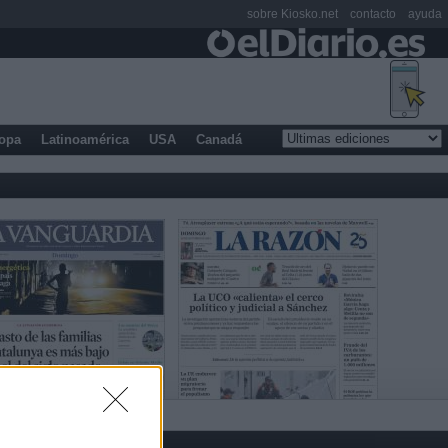
sobre Kiosko.net
contacto
ayuda
opa
Latinoamérica
USA
Canadá