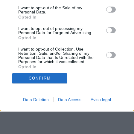
solo a este sitio web. Puede cambiar sus preferencias en
I want to opt-out of the Sale of my
cualquier momento entrando de nuevo en este sitio web o
Personal Data.
visitando nuestra política de privacidad.
Opted In
I want to opt-out of processing my
Personal Data for Targeted Advertising.
Opted In
I want to opt-out of Collection, Use,
Retention, Sale, and/or Sharing of my
Personal Data that Is Unrelated with the
Purposes for which it was collected.
Opted In
CONFIRM
Data Deletion
Data Access
Aviso legal