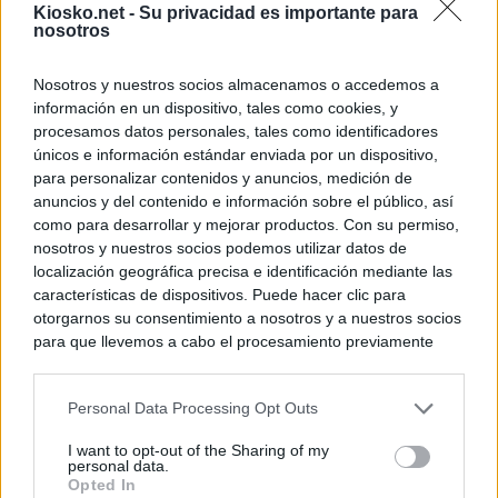
Kiosko.net -
Su privacidad es importante para
nosotros
Nosotros y nuestros socios almacenamos o accedemos a
información en un dispositivo, tales como cookies, y
procesamos datos personales, tales como identificadores
únicos e información estándar enviada por un dispositivo,
para personalizar contenidos y anuncios, medición de
anuncios y del contenido e información sobre el público, así
como para desarrollar y mejorar productos. Con su permiso,
nosotros y nuestros socios podemos utilizar datos de
localización geográfica precisa e identificación mediante las
características de dispositivos. Puede hacer clic para
otorgarnos su consentimiento a nosotros y a nuestros socios
para que llevemos a cabo el procesamiento previamente
descrito. De forma alternativa, puede acceder a información
más detallada y cambiar sus preferencias antes de otorgar o
Personal Data Processing Opt Outs
negar su consentimiento. Tenga en cuenta que algún
procesamiento de sus datos personales puede no requerir
I want to opt-out of the Sharing of my
de su consentimiento, pero usted tiene el derecho de
personal data.
rechazar tal procesamiento. Sus preferencias se aplicarán
Opted In