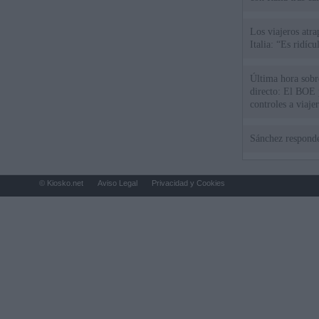
Los viajeros atra
Italia: “Es ridíc
Última hora sobre
directo: El BOE p
controles a viaje
tacha de "incomp
Sánchez responde
© Kiosko.net
Aviso Legal
Privacidad y Cookies