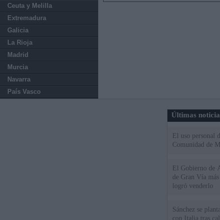
Ceuta y Melilla
Extremadura
Galicia
La Rioja
Madrid
Murcia
Navarra
País Vasco
Últimas notici
El uso personal d
Comunidad de M
El Gobierno de A
de Gran Vía más
logró venderlo
Sánchez se plant
con Italia tras c