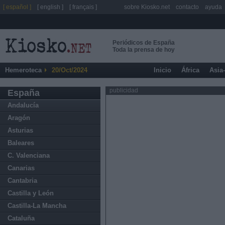
[ español ]
[ english ]
[ français ]
sobre Kiosko.net
contacto
ayuda
Periódicos de España
Toda la prensa de hoy
Hemeroteca
20/Oct/2024
Inicio
África
Asia
publicidad
España
Andalucía
Aragón
Asturias
Baleares
C. Valenciana
Canarias
Cantabria
Castilla y León
Castilla-La Mancha
Cataluña