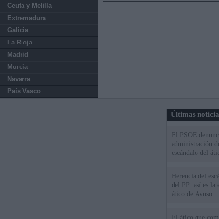
Ceuta y Melilla
Extremadura
Galicia
La Rioja
Madrid
Murcia
Navarra
País Vasco
Últimas notici
El PSOE denuncia
administración d
escándalo del áti
Herencia del esc
del PP: así es l
ático de Ayuso
El ático que com