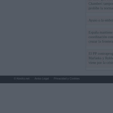
Chamberí tampoco
prohíbe la norma
Ayuso o la embr
España mantiene l
coordinación con
cruzar la fronter
El PP contraprog
Marlaska y Roble
viene por la cris
© Kiosko.net
Aviso Legal
Privacidad y Cookies