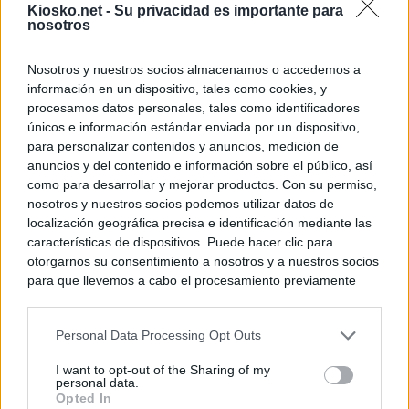
Kiosko.net -
Su privacidad es importante para
nosotros
Nosotros y nuestros socios almacenamos o accedemos a
información en un dispositivo, tales como cookies, y
procesamos datos personales, tales como identificadores
únicos e información estándar enviada por un dispositivo,
para personalizar contenidos y anuncios, medición de
anuncios y del contenido e información sobre el público, así
como para desarrollar y mejorar productos. Con su permiso,
nosotros y nuestros socios podemos utilizar datos de
localización geográfica precisa e identificación mediante las
características de dispositivos. Puede hacer clic para
otorgarnos su consentimiento a nosotros y a nuestros socios
para que llevemos a cabo el procesamiento previamente
descrito. De forma alternativa, puede acceder a información
más detallada y cambiar sus preferencias antes de otorgar o
Personal Data Processing Opt Outs
negar su consentimiento. Tenga en cuenta que algún
procesamiento de sus datos personales puede no requerir
I want to opt-out of the Sharing of my
de su consentimiento, pero usted tiene el derecho de
personal data.
rechazar tal procesamiento. Sus preferencias se aplicarán
Opted In