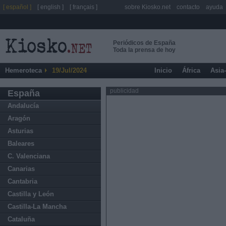
[ español ]
[ english ]
[ français ]
sobre Kiosko.net
contacto
ayuda
Periódicos de España
Toda la prensa de hoy
Hemeroteca
19/Jul/2024
Inicio
África
Asia
publicidad
España
Andalucía
Aragón
Asturias
Baleares
C. Valenciana
Canarias
Cantabria
Castilla y León
Castilla-La Mancha
Cataluña