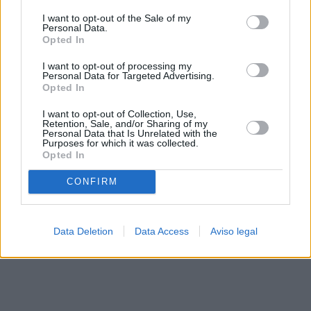
solo a este sitio web. Puede cambiar sus preferencias en
I want to opt-out of the Sale of my
cualquier momento entrando de nuevo en este sitio web o
Personal Data.
visitando nuestra política de privacidad.
Opted In
I want to opt-out of processing my
Personal Data for Targeted Advertising.
Opted In
I want to opt-out of Collection, Use,
Retention, Sale, and/or Sharing of my
Personal Data that Is Unrelated with the
Purposes for which it was collected.
Opted In
CONFIRM
Data Deletion
Data Access
Aviso legal