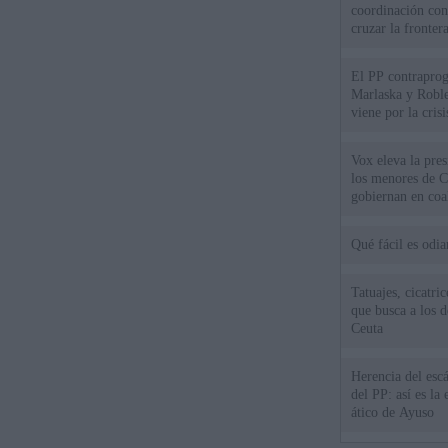
coordinación con
cruzar la fronter
El PP contraprog
Marlaska y Roble
viene por la cris
Vox eleva la pres
los menores de C
gobiernan en coa
Qué fácil es odi
Tatuajes, cicatri
que busca a los d
Ceuta
Herencia del esc
del PP: así es l
ático de Ayuso