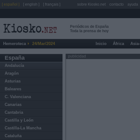
[ español ]
[ english ]
[ français ]
sobre Kiosko.net
contacto
ayuda
Periódicos de España
Toda la prensa de hoy
Hemeroteca
24/Mar/2024
Inicio
África
Asia
publicidad
España
Andalucía
Aragón
Asturias
Baleares
C. Valenciana
Canarias
Cantabria
Castilla y León
Castilla-La Mancha
Cataluña