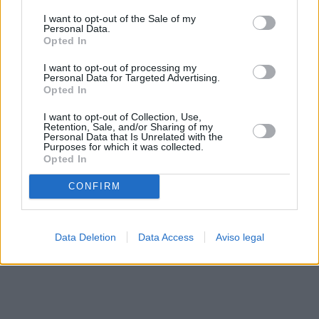
solo a este sitio web. Puede cambiar sus preferencias en
I want to opt-out of the Sale of my
cualquier momento entrando de nuevo en este sitio web o
Personal Data.
visitando nuestra política de privacidad.
Opted In
I want to opt-out of processing my
Personal Data for Targeted Advertising.
Opted In
I want to opt-out of Collection, Use,
Retention, Sale, and/or Sharing of my
Personal Data that Is Unrelated with the
Purposes for which it was collected.
Opted In
CONFIRM
Data Deletion
Data Access
Aviso legal