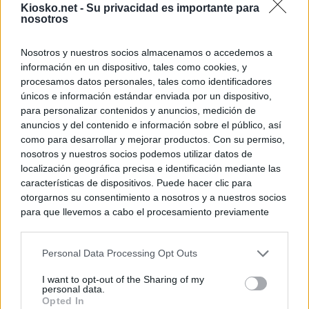
Kiosko.net -
Su privacidad es importante para
nosotros
Nosotros y nuestros socios almacenamos o accedemos a
información en un dispositivo, tales como cookies, y
procesamos datos personales, tales como identificadores
únicos e información estándar enviada por un dispositivo,
para personalizar contenidos y anuncios, medición de
anuncios y del contenido e información sobre el público, así
como para desarrollar y mejorar productos. Con su permiso,
nosotros y nuestros socios podemos utilizar datos de
localización geográfica precisa e identificación mediante las
características de dispositivos. Puede hacer clic para
otorgarnos su consentimiento a nosotros y a nuestros socios
para que llevemos a cabo el procesamiento previamente
descrito. De forma alternativa, puede acceder a información
más detallada y cambiar sus preferencias antes de otorgar o
Personal Data Processing Opt Outs
negar su consentimiento. Tenga en cuenta que algún
procesamiento de sus datos personales puede no requerir
I want to opt-out of the Sharing of my
de su consentimiento, pero usted tiene el derecho de
personal data.
rechazar tal procesamiento. Sus preferencias se aplicarán
Opted In