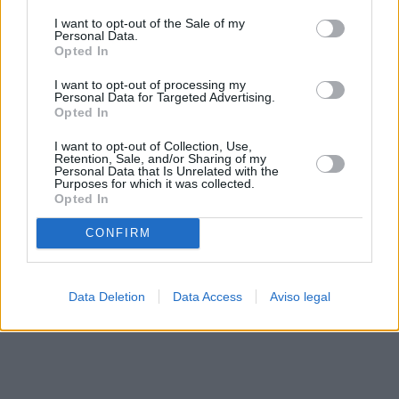
solo a este sitio web. Puede cambiar sus preferencias en
I want to opt-out of the Sale of my
cualquier momento entrando de nuevo en este sitio web o
Personal Data.
visitando nuestra política de privacidad.
Opted In
I want to opt-out of processing my
Personal Data for Targeted Advertising.
Opted In
I want to opt-out of Collection, Use,
Retention, Sale, and/or Sharing of my
Personal Data that Is Unrelated with the
Purposes for which it was collected.
Opted In
CONFIRM
Data Deletion
Data Access
Aviso legal