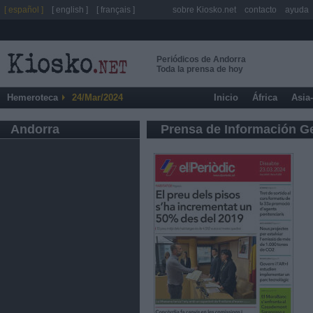
[ español ]
[ english ]
[ français ]
sobre Kiosko.net
contacto
ayuda
Periódicos de Andorra
Toda la prensa de hoy
Hemeroteca
24/Mar/2024
Inicio
África
Asia
Andorra
Prensa de Información G