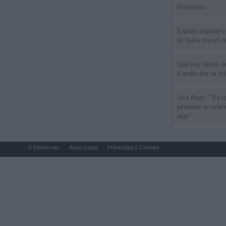
fronterizo
España impone co
de Italia tras el
Qué hay detrás d
España por la cri
Sira Rego: "Es i
personas se muev
algo"
© Kiosko.net
Aviso Legal
Privacidad y Cookies