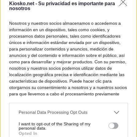
Kiosko.net -
Su privacidad es importante para
nosotros
Nosotros y nuestros socios almacenamos o accedemos a
información en un dispositivo, tales como cookies, y
procesamos datos personales, tales como identificadores
únicos e información estándar enviada por un dispositivo,
para personalizar contenidos y anuncios, medición de
anuncios y del contenido e información sobre el público, así
como para desarrollar y mejorar productos. Con su permiso,
nosotros y nuestros socios podemos utilizar datos de
localización geográfica precisa e identificación mediante las
características de dispositivos. Puede hacer clic para
otorgarnos su consentimiento a nosotros y a nuestros socios
para que llevemos a cabo el procesamiento previamente
descrito. De forma alternativa, puede acceder a información
más detallada y cambiar sus preferencias antes de otorgar o
Personal Data Processing Opt Outs
negar su consentimiento. Tenga en cuenta que algún
procesamiento de sus datos personales puede no requerir
I want to opt-out of the Sharing of my
de su consentimiento, pero usted tiene el derecho de
personal data.
rechazar tal procesamiento. Sus preferencias se aplicarán
Opted In