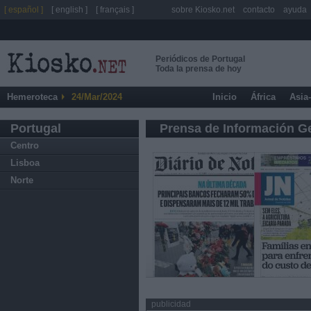
[ español ]
[ english ]
[ français ]
sobre Kiosko.net
contacto
ayuda
Periódicos de Portugal
Toda la prensa de hoy
Hemeroteca
24/Mar/2024
Inicio
África
Asia
Portugal
Prensa de Información G
Centro
Lisboa
Norte
publicidad