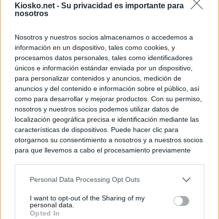
Kiosko.net -
Su privacidad es importante para
nosotros
Nosotros y nuestros socios almacenamos o accedemos a
información en un dispositivo, tales como cookies, y
procesamos datos personales, tales como identificadores
únicos e información estándar enviada por un dispositivo,
para personalizar contenidos y anuncios, medición de
anuncios y del contenido e información sobre el público, así
como para desarrollar y mejorar productos. Con su permiso,
nosotros y nuestros socios podemos utilizar datos de
localización geográfica precisa e identificación mediante las
características de dispositivos. Puede hacer clic para
otorgarnos su consentimiento a nosotros y a nuestros socios
para que llevemos a cabo el procesamiento previamente
descrito. De forma alternativa, puede acceder a información
más detallada y cambiar sus preferencias antes de otorgar o
Personal Data Processing Opt Outs
negar su consentimiento. Tenga en cuenta que algún
procesamiento de sus datos personales puede no requerir
I want to opt-out of the Sharing of my
de su consentimiento, pero usted tiene el derecho de
personal data.
rechazar tal procesamiento. Sus preferencias se aplicarán
Opted In