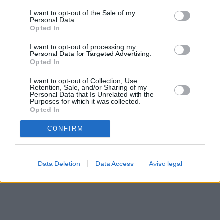
solo a este sitio web. Puede cambiar sus preferencias en
I want to opt-out of the Sale of my
cualquier momento entrando de nuevo en este sitio web o
Personal Data.
visitando nuestra política de privacidad.
Opted In
I want to opt-out of processing my
Personal Data for Targeted Advertising.
Opted In
I want to opt-out of Collection, Use,
Retention, Sale, and/or Sharing of my
Personal Data that Is Unrelated with the
Purposes for which it was collected.
Opted In
CONFIRM
Data Deletion
Data Access
Aviso legal