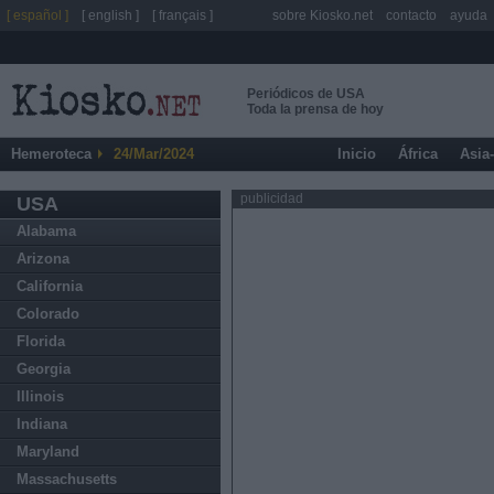
[ español ]
[ english ]
[ français ]
sobre Kiosko.net
contacto
ayuda
Periódicos de USA
Toda la prensa de hoy
Hemeroteca
24/Mar/2024
Inicio
África
Asia
publicidad
USA
Alabama
Arizona
California
Colorado
Florida
Georgia
Illinois
Indiana
Maryland
Massachusetts