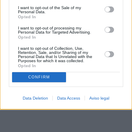
solo a este sitio web. Puede cambiar sus preferencias en
I want to opt-out of the Sale of my
cualquier momento entrando de nuevo en este sitio web o
Personal Data.
visitando nuestra política de privacidad.
Opted In
I want to opt-out of processing my
Personal Data for Targeted Advertising.
Opted In
I want to opt-out of Collection, Use,
Retention, Sale, and/or Sharing of my
Personal Data that Is Unrelated with the
Purposes for which it was collected.
Opted In
CONFIRM
Data Deletion
Data Access
Aviso legal