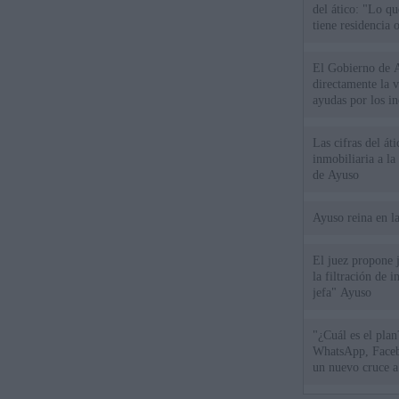
del ático: "Lo q
tiene residencia o
El Gobierno de A
directamente la 
ayudas por los i
Las cifras del át
inmobiliaria a l
de Ayuso
Ayuso reina en l
El juez propone j
la filtración de i
jefa" Ayuso
"¿Cuál es el plan
WhatsApp, Faceb
un nuevo cruce a
15 de agosto