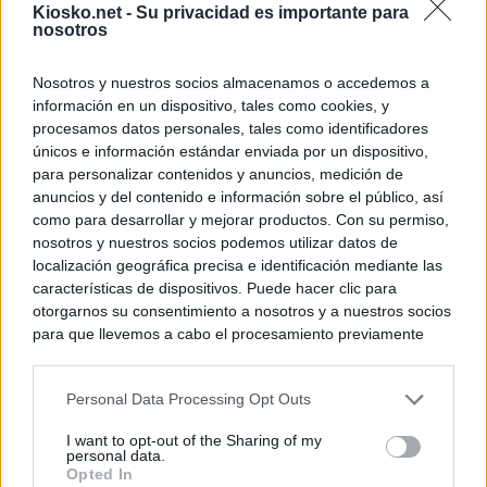
Kiosko.net -
Su privacidad es importante para
nosotros
Nosotros y nuestros socios almacenamos o accedemos a
información en un dispositivo, tales como cookies, y
procesamos datos personales, tales como identificadores
únicos e información estándar enviada por un dispositivo,
para personalizar contenidos y anuncios, medición de
anuncios y del contenido e información sobre el público, así
como para desarrollar y mejorar productos. Con su permiso,
nosotros y nuestros socios podemos utilizar datos de
localización geográfica precisa e identificación mediante las
características de dispositivos. Puede hacer clic para
otorgarnos su consentimiento a nosotros y a nuestros socios
para que llevemos a cabo el procesamiento previamente
descrito. De forma alternativa, puede acceder a información
más detallada y cambiar sus preferencias antes de otorgar o
Personal Data Processing Opt Outs
negar su consentimiento. Tenga en cuenta que algún
procesamiento de sus datos personales puede no requerir
I want to opt-out of the Sharing of my
de su consentimiento, pero usted tiene el derecho de
personal data.
rechazar tal procesamiento. Sus preferencias se aplicarán
Opted In