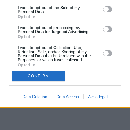
solo a este sitio web. Puede cambiar sus preferencias en
I want to opt-out of the Sale of my
cualquier momento entrando de nuevo en este sitio web o
Personal Data.
visitando nuestra política de privacidad.
Opted In
I want to opt-out of processing my
Personal Data for Targeted Advertising.
Opted In
I want to opt-out of Collection, Use,
Retention, Sale, and/or Sharing of my
Personal Data that Is Unrelated with the
Purposes for which it was collected.
Opted In
CONFIRM
Data Deletion
Data Access
Aviso legal