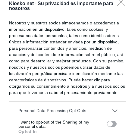
Kiosko.net -
Su privacidad es importante para
nosotros
Nosotros y nuestros socios almacenamos o accedemos a
información en un dispositivo, tales como cookies, y
procesamos datos personales, tales como identificadores
únicos e información estándar enviada por un dispositivo,
para personalizar contenidos y anuncios, medición de
anuncios y del contenido e información sobre el público, así
como para desarrollar y mejorar productos. Con su permiso,
nosotros y nuestros socios podemos utilizar datos de
localización geográfica precisa e identificación mediante las
características de dispositivos. Puede hacer clic para
otorgarnos su consentimiento a nosotros y a nuestros socios
para que llevemos a cabo el procesamiento previamente
descrito. De forma alternativa, puede acceder a información
más detallada y cambiar sus preferencias antes de otorgar o
Personal Data Processing Opt Outs
negar su consentimiento. Tenga en cuenta que algún
procesamiento de sus datos personales puede no requerir
I want to opt-out of the Sharing of my
de su consentimiento, pero usted tiene el derecho de
personal data.
rechazar tal procesamiento. Sus preferencias se aplicarán
Opted In