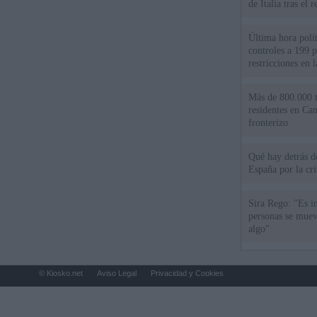
de Italia tras el
Última hora polít
controles a 199 p
restricciones en l
Más de 800.000 t
residentes en Can
fronterizo
Qué hay detrás d
España por la cri
Sira Rego: "Es i
personas se muev
algo"
© Kiosko.net
Aviso Legal
Privacidad y Cookies