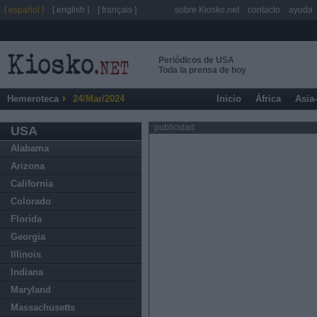
[ español ]
[ english ]
[ français ]
sobre Kiosko.net
contacto
ayuda
Periódicos de USA
Toda la prensa de hoy
Hemeroteca
24/Mar/2024
Inicio
África
Asia
publicidad
USA
Alabama
Arizona
California
Colorado
Florida
Georgia
Illinois
Indiana
Maryland
Massachusetts