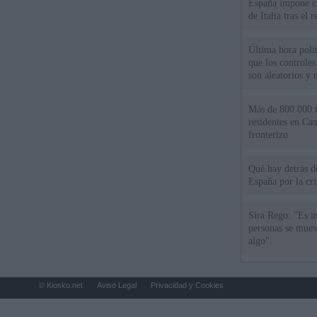
España impone co
de Italia tras el
Última hora polít
que los controles
son aleatorios y 
Más de 800.000 t
residentes en Can
fronterizo
Qué hay detrás d
España por la cri
Sira Rego: "Es i
personas se muev
algo"
© Kiosko.net
Aviso Legal
Privacidad y Cookies