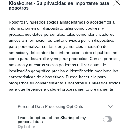
Kiosko.net -
Su privacidad es importante para
nosotros
Nosotros y nuestros socios almacenamos o accedemos a
información en un dispositivo, tales como cookies, y
procesamos datos personales, tales como identificadores
únicos e información estándar enviada por un dispositivo,
para personalizar contenidos y anuncios, medición de
anuncios y del contenido e información sobre el público, así
como para desarrollar y mejorar productos. Con su permiso,
nosotros y nuestros socios podemos utilizar datos de
localización geográfica precisa e identificación mediante las
características de dispositivos. Puede hacer clic para
otorgarnos su consentimiento a nosotros y a nuestros socios
para que llevemos a cabo el procesamiento previamente
descrito. De forma alternativa, puede acceder a información
más detallada y cambiar sus preferencias antes de otorgar o
Personal Data Processing Opt Outs
negar su consentimiento. Tenga en cuenta que algún
procesamiento de sus datos personales puede no requerir
I want to opt-out of the Sharing of my
de su consentimiento, pero usted tiene el derecho de
personal data.
rechazar tal procesamiento. Sus preferencias se aplicarán
Opted In