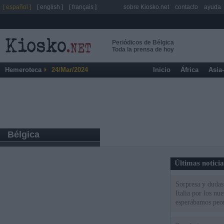
[ español ]
[ english ]
[ français ]
sobre Kiosko.net
contacto
ayuda
Periódicos de Bélgica
Toda la prensa de hoy
Hemeroteca
24/Mar/2024
Inicio
África
Asia
Bélgica
Últimas notici
Sorpresa y dudas 
Italia por los nu
esperábamos peo