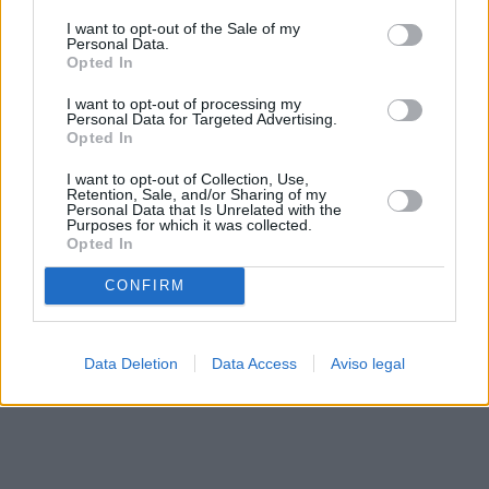
solo a este sitio web. Puede cambiar sus preferencias en
I want to opt-out of the Sale of my
cualquier momento entrando de nuevo en este sitio web o
Personal Data.
visitando nuestra política de privacidad.
Opted In
I want to opt-out of processing my
Personal Data for Targeted Advertising.
Opted In
I want to opt-out of Collection, Use,
Retention, Sale, and/or Sharing of my
Personal Data that Is Unrelated with the
Purposes for which it was collected.
Opted In
CONFIRM
Data Deletion
Data Access
Aviso legal