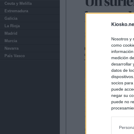
Ceuta y Melilla
Extremadura
Galicia
Kiosko.ne
La Rioja
Madrid
Nosotros y 
Murcia
como cookie
Navarra
información
País Vasco
medición de
desarrollar
datos de loc
dispositivo
socios para
puede acced
negar su co
puede no re
procesamien
preferencia
política de 
Persona