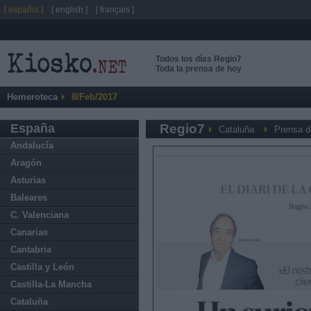
[ español ]
[ english ]
[ français ]
Todos los días Regio7
Toda la prensa de hoy
Hemeroteca
8/Feb/2017
España
Regio7
Cataluña
Prensa d
Andalucía
Aragón
Asturias
Baleares
C. Valenciana
Canarias
Cantabria
Castilla y León
Castilla-La Mancha
Cataluña