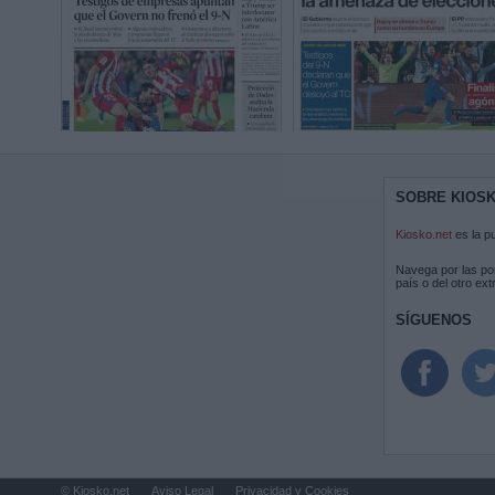
SOBRE KIOS
Kiosko.net
es la p
Navega por las por
país o del otro ex
SÍGUENOS
© Kiosko.net
Aviso Legal
Privacidad y Cookies