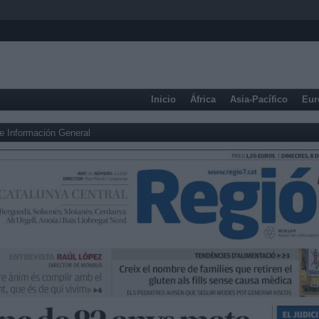
Inicio
África
Asia-Pacífico
Eur
e Información General