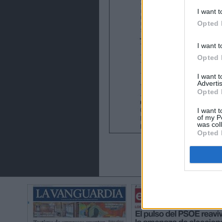
I want t
Opted 
I want t
Opted 
I want 
Advertis
Opted 
I want t
of my P
was col
Opted 