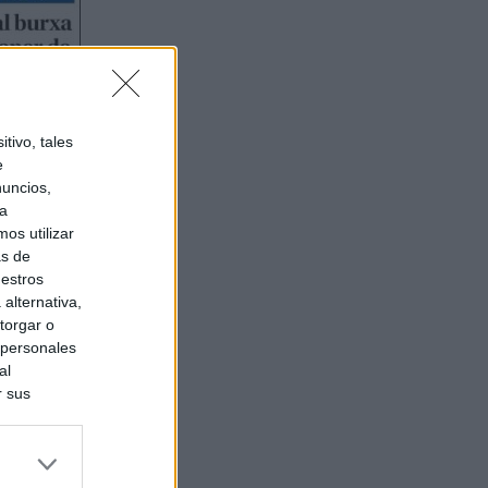
tivo, tales
e
nuncios,
ra
os utilizar
as de
uestros
alternativa,
torgar o
 personales
al
r sus
do nuestra