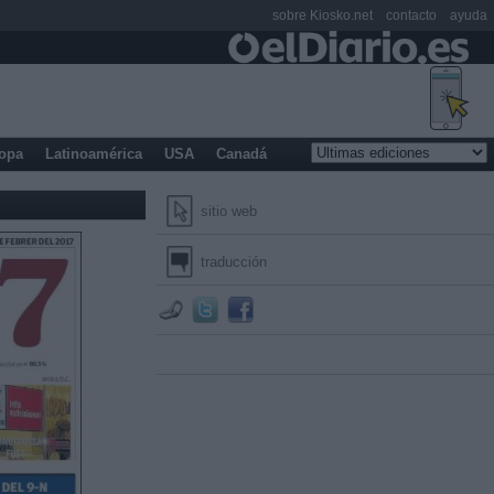
sobre Kiosko.net
contacto
ayuda
opa
Latinoamérica
USA
Canadá
sitio web
traducción