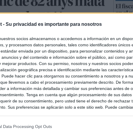
t -
Su privacidad es importante para nosotros
nuestros socios almacenamos o accedemos a información en un disposi
s, y procesamos datos personales, tales como identificadores únicos 
 estándar enviada por un dispositivo, para personalizar contenidos y a
 anuncios y del contenido e información sobre el público, así como pa
 y mejorar productos. Con su permiso, nosotros y nuestros socios podem
alización geográfica precisa e identificación mediante las característic
s. Puede hacer clic para otorgarnos su consentimiento a nosotros y a n
 que llevemos a cabo el procesamiento previamente descrito. De forma 
er a información más detallada y cambiar sus preferencias antes de o
nsentimiento. Tenga en cuenta que algún procesamiento de sus datos
querir de su consentimiento, pero usted tiene el derecho de rechazar t
to. Sus preferencias se aplicarán solo a este sitio web. Puede cambia
s en cualquier momento entrando de nuevo en este sitio web o visitan
privacidad.
l Data Processing Opt Outs