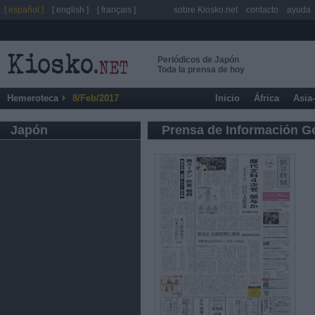
[ español ]
[ english ]
[ français ]
sobre Kiosko.net
contacto
ayuda
Periódicos de Japón
Toda la prensa de hoy
Hemeroteca
8/Feb/2017
Inicio
África
Asia
Japón
Prensa de Información G