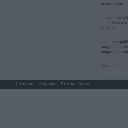
en una semana
Las cifras del át
inmobiliaria a l
de Ayuso
La empresa públic
comprado dos inm
aunque Ayuso dic
el año"
Ayuso reina en l
© Kiosko.net
Aviso Legal
Privacidad y Cookies