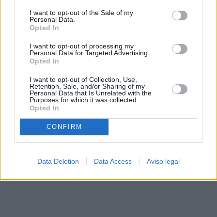
solo a este sitio web. Puede cambiar sus preferencias en
I want to opt-out of the Sale of my
cualquier momento entrando de nuevo en este sitio web o
Personal Data.
visitando nuestra política de privacidad.
Opted In
I want to opt-out of processing my
Personal Data for Targeted Advertising.
Opted In
I want to opt-out of Collection, Use,
Retention, Sale, and/or Sharing of my
Personal Data that Is Unrelated with the
Purposes for which it was collected.
Opted In
CONFIRM
Data Deletion
Data Access
Aviso legal