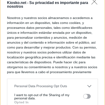
Kiosko.net -
Su privacidad es importante para
nosotros
Nosotros y nuestros socios almacenamos o accedemos a
información en un dispositivo, tales como cookies, y
procesamos datos personales, tales como identificadores
únicos e información estándar enviada por un dispositivo,
para personalizar contenidos y anuncios, medición de
anuncios y del contenido e información sobre el público, así
como para desarrollar y mejorar productos. Con su permiso,
nosotros y nuestros socios podemos utilizar datos de
localización geográfica precisa e identificación mediante las
características de dispositivos. Puede hacer clic para
otorgarnos su consentimiento a nosotros y a nuestros socios
para que llevemos a cabo el procesamiento previamente
descrito. De forma alternativa, puede acceder a información
más detallada y cambiar sus preferencias antes de otorgar o
Personal Data Processing Opt Outs
negar su consentimiento. Tenga en cuenta que algún
procesamiento de sus datos personales puede no requerir
I want to opt-out of the Sharing of my
de su consentimiento, pero usted tiene el derecho de
personal data.
rechazar tal procesamiento. Sus preferencias se aplicarán
Opted In