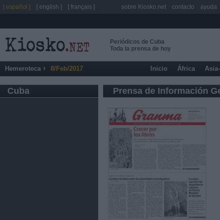
[ español ]
[ english ]
[ français ]
sobre Kiosko.net
contacto
ayuda
Periódicos de Cuba
Toda la prensa de hoy
Hemeroteca
8/Feb/2017
Inicio
África
Asia
Cuba
Prensa de Información G