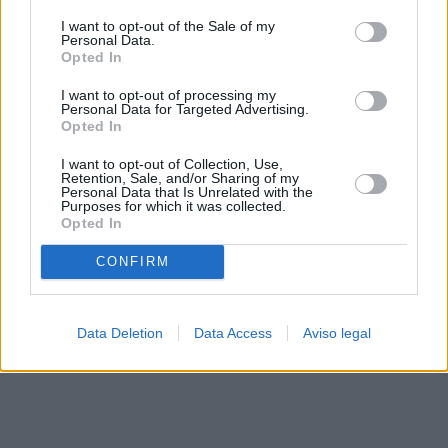
solo a este sitio web. Puede cambiar sus preferencias en
I want to opt-out of the Sale of my
cualquier momento entrando de nuevo en este sitio web o
Personal Data.
visitando nuestra política de privacidad.
Opted In
I want to opt-out of processing my
Personal Data for Targeted Advertising.
Opted In
I want to opt-out of Collection, Use,
Retention, Sale, and/or Sharing of my
Personal Data that Is Unrelated with the
Purposes for which it was collected.
Opted In
CONFIRM
Data Deletion
Data Access
Aviso legal