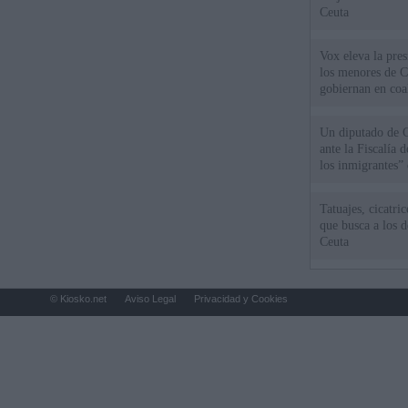
Ceuta
Vox eleva la pres
los menores de C
gobiernan en coa
Un diputado de 
ante la Fiscalía 
los inmigrantes”
Tatuajes, cicatri
que busca a los d
Ceuta
© Kiosko.net
Aviso Legal
Privacidad y Cookies