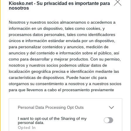
Kiosko.net -
Su privacidad es importante para
nosotros
Nosotros y nuestros socios almacenamos o accedemos a
información en un dispositivo, tales como cookies, y
procesamos datos personales, tales como identificadores
únicos e información estándar enviada por un dispositivo,
para personalizar contenidos y anuncios, medición de
anuncios y del contenido e información sobre el público, así
como para desarrollar y mejorar productos. Con su permiso,
nosotros y nuestros socios podemos utilizar datos de
localización geográfica precisa e identificación mediante las
características de dispositivos. Puede hacer clic para
otorgarnos su consentimiento a nosotros y a nuestros socios
para que llevemos a cabo el procesamiento previamente
descrito. De forma alternativa, puede acceder a información
más detallada y cambiar sus preferencias antes de otorgar o
Personal Data Processing Opt Outs
negar su consentimiento. Tenga en cuenta que algún
procesamiento de sus datos personales puede no requerir
I want to opt-out of the Sharing of my
de su consentimiento, pero usted tiene el derecho de
personal data.
rechazar tal procesamiento. Sus preferencias se aplicarán
Opted In