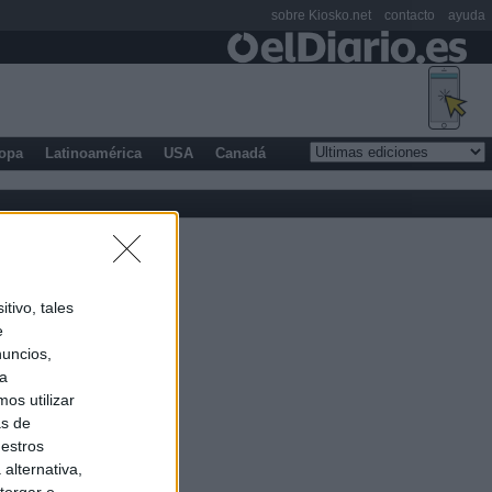
sobre Kiosko.net
contacto
ayuda
opa
Latinoamérica
USA
Canadá
tivo, tales
e
nuncios,
ra
os utilizar
as de
uestros
alternativa,
torgar o