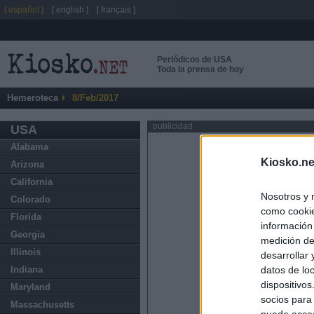
[ español ]
[ english ]
[ français ]
Periódicos de USA
Toda la prensa de hoy
Hemeroteca
8/Feb/2017
publicidad
USA
Alabama
Kiosko.ne
Arizona
California
Nosotros y 
Colorado
como cookie
Florida
información
Georgia
medición de
Illinois
desarrollar
datos de loc
Indiana
dispositivo
Maryland
socios para
Massachusetts
puede acced