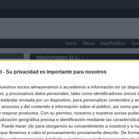
Inicio
África
Asia-Pacífico
Eur
Washington D.C.
t -
Su privacidad es importante para nosotros
nuestros socios almacenamos o accedemos a información en un disposi
s, y procesamos datos personales, tales como identificadores únicos 
 estándar enviada por un dispositivo, para personalizar contenidos y a
 anuncios y del contenido e información sobre el público, así como pa
 y mejorar productos. Con su permiso, nosotros y nuestros socios podem
alización geográfica precisa e identificación mediante las característic
s. Puede hacer clic para otorgarnos su consentimiento a nosotros y a n
 que llevemos a cabo el procesamiento previamente descrito. De forma 
er a información más detallada y cambiar sus preferencias antes de o