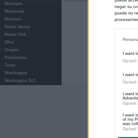
Michigan
negar su co
Minnesota
puede no re
Missouri
procesamien
preferencia
Nueva Jersey
política de 
Nueva York
Persona
Ohio
Oregón
I want t
Pensilvania
Opted 
Texas
Washington
I want t
Washington D.C.
Opted 
I want 
Últimas notic
Advertis
Opted 
España mantiene
tras nuevas llam
I want t
of my P
was col
Opted 
"¿Cuál es el pl
que organizan u