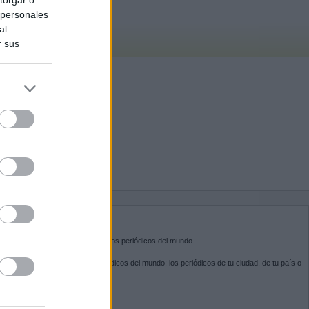
 personales
al
r sus
do nuestra
BRE KIOSKO.NET
sko.net
es la puerta de entrada a los periódicos del mundo.
ega por las portadas de los periódicos del mundo: los periódicos de tu ciudad, de tu país o
 otro extremo del mundo.
GUENOS