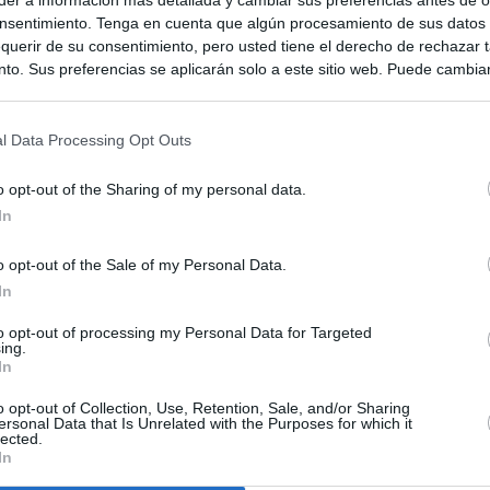
nsentimiento. Tenga en cuenta que algún procesamiento de sus datos
querir de su consentimiento, pero usted tiene el derecho de rechazar t
to. Sus preferencias se aplicarán solo a este sitio web. Puede cambia
s en cualquier momento entrando de nuevo en este sitio web o visitan
privacidad.
l Data Processing Opt Outs
o opt-out of the Sharing of my personal data.
In
o opt-out of the Sale of my Personal Data.
In
to opt-out of processing my Personal Data for Targeted
ias
SO
ing.
In
Kio
 la alerta en Ceuta y estrecha la coordinación con Marruecos
adas a cruzar la frontera
o opt-out of Collection, Use, Retention, Sale, and/or Sharing
Nav
ersonal Data that Is Unrelated with the Purposes for which it
del
lected.
In
an?": dentro de los grupos de WhatsApp, Facebook e Instagram
SÍ
n nuevo cruce a Ceuta desde Marruecos para el 15 de agosto