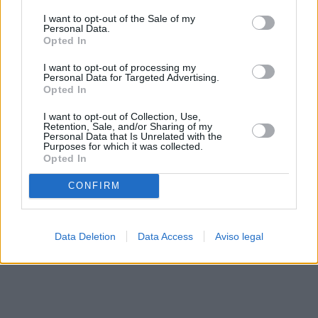
solo a este sitio web. Puede cambiar sus preferencias en
I want to opt-out of the Sale of my
cualquier momento entrando de nuevo en este sitio web o
Personal Data.
visitando nuestra política de privacidad.
Opted In
I want to opt-out of processing my
Personal Data for Targeted Advertising.
Opted In
I want to opt-out of Collection, Use,
Retention, Sale, and/or Sharing of my
Personal Data that Is Unrelated with the
Purposes for which it was collected.
Opted In
CONFIRM
Data Deletion
Data Access
Aviso legal