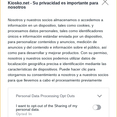
Kiosko.net -
Su privacidad es importante para
personas se muev
nosotros
algo"
Nosotros y nuestros socios almacenamos o accedemos a
información en un dispositivo, tales como cookies, y
© Kiosko.net
Aviso Legal
Privacidad y Cookies
procesamos datos personales, tales como identificadores
únicos e información estándar enviada por un dispositivo,
para personalizar contenidos y anuncios, medición de
anuncios y del contenido e información sobre el público, así
como para desarrollar y mejorar productos. Con su permiso,
nosotros y nuestros socios podemos utilizar datos de
localización geográfica precisa e identificación mediante las
características de dispositivos. Puede hacer clic para
otorgarnos su consentimiento a nosotros y a nuestros socios
para que llevemos a cabo el procesamiento previamente
descrito. De forma alternativa, puede acceder a información
más detallada y cambiar sus preferencias antes de otorgar o
Personal Data Processing Opt Outs
negar su consentimiento. Tenga en cuenta que algún
procesamiento de sus datos personales puede no requerir
I want to opt-out of the Sharing of my
de su consentimiento, pero usted tiene el derecho de
personal data.
rechazar tal procesamiento. Sus preferencias se aplicarán
Opted In