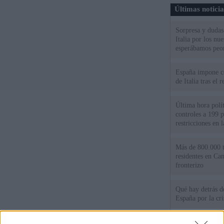
Últimas notici
Sorpresa y dudas 
Italia por los nu
esperábamos peo
España impone co
de Italia tras el
Última hora polít
controles a 199 p
restricciones en l
Más de 800.000 t
residentes en Can
fronterizo
Qué hay detrás d
España por la cri
Sira Rego: "Es i