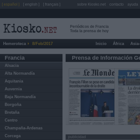
[ español ]
[ english ]
[ français ]
sobre Kiosko.net
contacto
ayuda
Periódicos de Francia
Toda la prensa de hoy
Hemeroteca
8/Feb/2017
Inicio
África
Asia
Francia
Prensa de Información G
Alsacia
Alta Normandía
Aquitania
Auvernia
Baja Normandía
Borgoña
Bretaña
Centro
Champaña-Ardenas
Corcega
publicidad