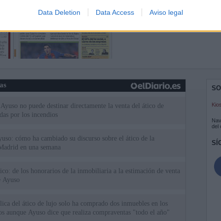
Data Deletion
Data Access
Aviso legal
ias
SO
Kio
Ayuso no puede destinar directamente la venta del ático de
as por los incendios
Nav
del
uso: cómo ha cambiado su discurso sobre el ático de la
SÍ
Madrid en una semana
tico: de los honorarios de la inmobiliaria a la estimación de venta
e Ayuso
ica del ático de lujo solo ha comprado dos inmuebles en los
ios aunque Ayuso dice que realiza compraventas "todo el año"