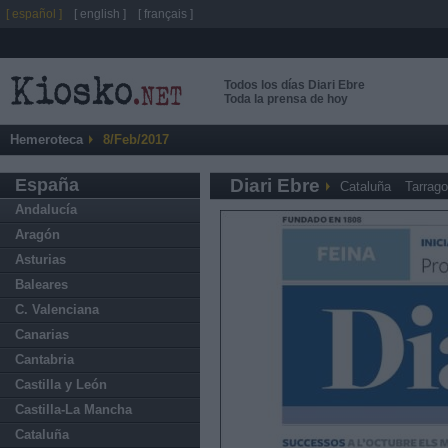
[ español ]
[ english ]
[ français ]
Todos los días Diari Ebre
Toda la prensa de hoy
Hemeroteca
8/Feb/2017
España
Diari Ebre
Cataluña
Tarrag
Andalucía
Aragón
Asturias
Baleares
C. Valenciana
Canarias
Cantabria
Castilla y León
Castilla-La Mancha
Cataluña