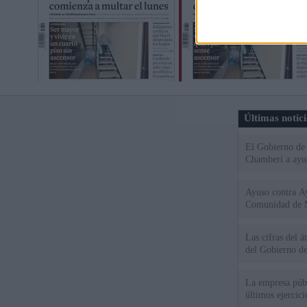
Últimas notic
El Gobierno de 
Chamberí a ayud
Ayuso contra Ay
Comunidad de 
Las cifras del á
del Gobierno d
La empresa públ
últimos ejercic