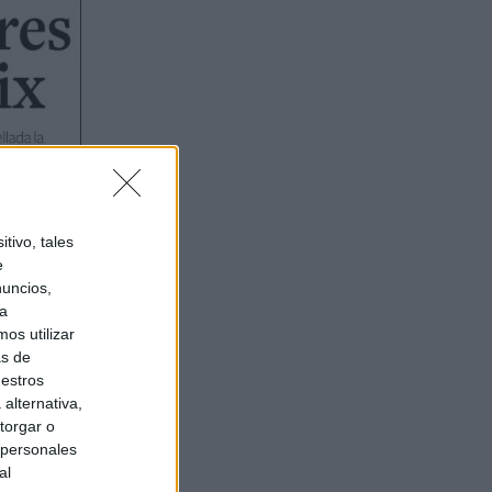
tivo, tales
e
nuncios,
ra
os utilizar
as de
uestros
alternativa,
torgar o
 personales
al