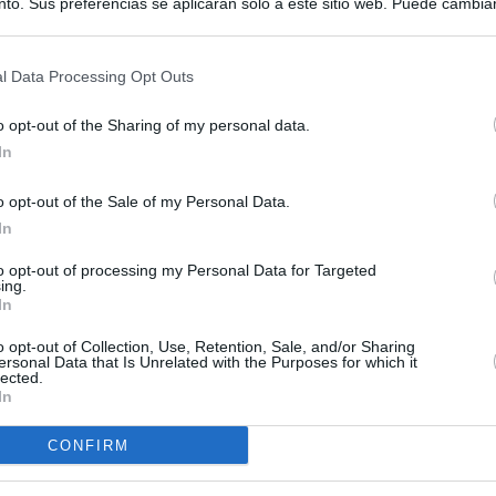
to. Sus preferencias se aplicarán solo a este sitio web. Puede cambia
s en cualquier momento entrando de nuevo en este sitio web o visitan
privacidad.
l Data Processing Opt Outs
o opt-out of the Sharing of my personal data.
In
o opt-out of the Sale of my Personal Data.
In
to opt-out of processing my Personal Data for Targeted
ing.
In
o opt-out of Collection, Use, Retention, Sale, and/or Sharing
ersonal Data that Is Unrelated with the Purposes for which it
lected.
In
CONFIRM