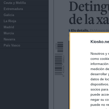
Ceuta y Melilla
Extremadura
Galicia
La Rioja
Madrid
Murcia
Navarra
Kiosko.ne
País Vasco
Nosotros y 
como cookie
información
medición de
desarrollar
datos de loc
dispositivo
socios para
puede acced
negar su co
puede no re