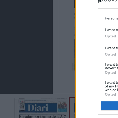
procesamien
preferencia
política de 
Persona
I want t
Opted 
I want t
Opted 
I want 
Advertis
Opted 
I want t
of my P
was col
Opted 