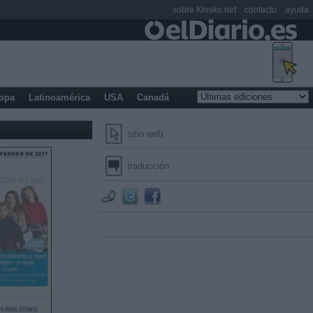
sobre Kiosko.net
contacto
ayuda
opa
Latinoamérica
USA
Canadá
sitio web
traducción