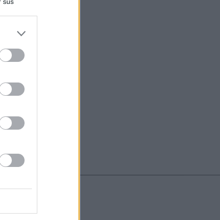
r sus
do nuestra