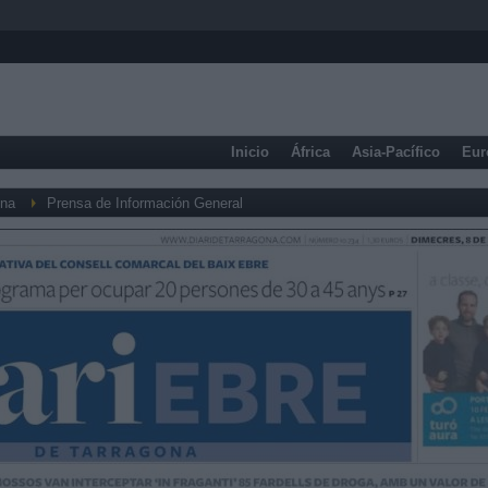
Inicio
África
Asia-Pacífico
Eur
ona
Prensa de Información General