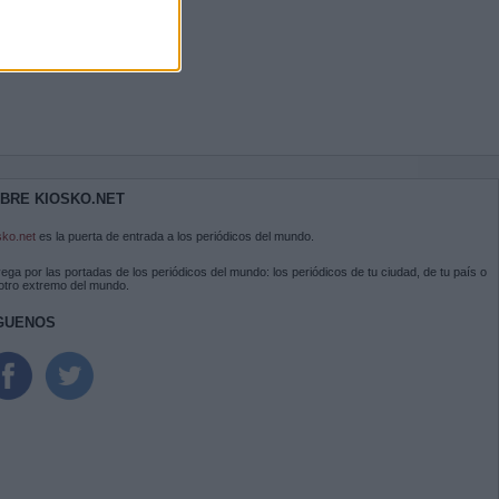
BRE KIOSKO.NET
sko.net
es la puerta de entrada a los periódicos del mundo.
ega por las portadas de los periódicos del mundo: los periódicos de tu ciudad, de tu país o
 otro extremo del mundo.
GUENOS