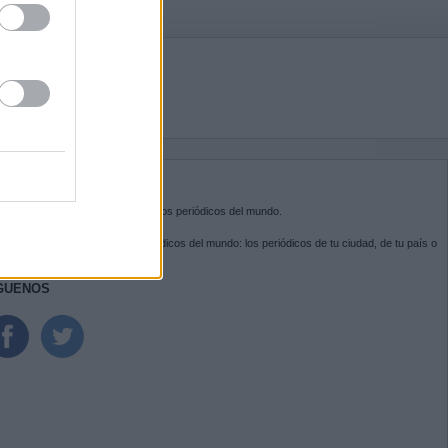
BRE KIOSKO.NET
sko.net
es la puerta de entrada a los periódicos del mundo.
ega por las portadas de los periódicos del mundo: los periódicos de tu ciudad, de tu país o
 otro extremo del mundo.
GUENOS