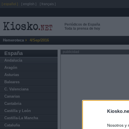
[ español ]
[ english ]
[ français ]
Periódicos de España
Toda la prensa de hoy
Hemeroteca
4/Sep/2016
publicidad
España
Andalucía
Aragón
Asturias
Baleares
C. Valenciana
Canarias
Cantabria
Castilla y León
Kiosko.ne
Castilla-La Mancha
Nosotros y 
Cataluña