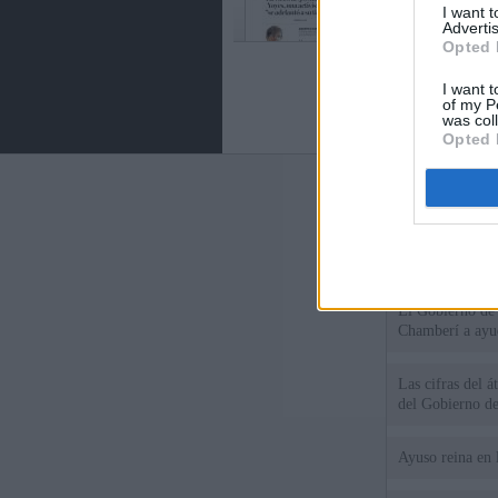
I want 
Advertis
Opted 
I want t
of my P
was col
Opted 
Últimas notic
El consejero al
que Madrid no ti
El Gobierno de 
Chamberí a ayud
Las cifras del á
del Gobierno d
Ayuso reina en 