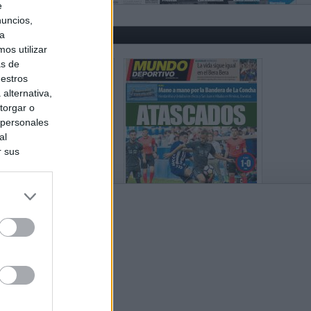
e
nuncios,
ra
os utilizar
as de
uestros
alternativa,
torgar o
 personales
al
r sus
do nuestra