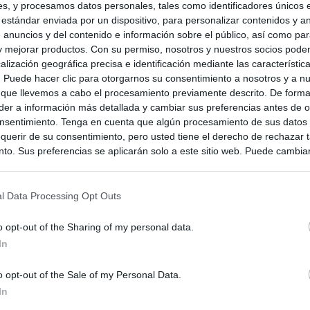
s, y procesamos datos personales, tales como identificadores únicos 
 estándar enviada por un dispositivo, para personalizar contenidos y a
Vasco
 anuncios y del contenido e información sobre el público, así como pa
 y mejorar productos. Con su permiso, nosotros y nuestros socios podem
alización geográfica precisa e identificación mediante las característic
s. Puede hacer clic para otorgarnos su consentimiento a nosotros y a n
 que llevemos a cabo el procesamiento previamente descrito. De forma 
er a información más detallada y cambiar sus preferencias antes de o
nsentimiento. Tenga en cuenta que algún procesamiento de sus datos
querir de su consentimiento, pero usted tiene el derecho de rechazar t
to. Sus preferencias se aplicarán solo a este sitio web. Puede cambia
s en cualquier momento entrando de nuevo en este sitio web o visitan
privacidad.
l Data Processing Opt Outs
o opt-out of the Sharing of my personal data.
In
o opt-out of the Sale of my Personal Data.
In