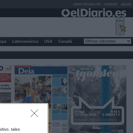
sobre Kiosko.net
contacto
ayuda
opa
Latinoamérica
USA
Canadá
tivo, tales