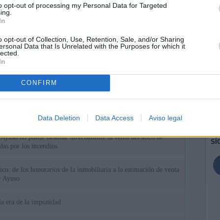
to opt-out of processing my Personal Data for Targeted
ing.
In
o opt-out of Collection, Use, Retention, Sale, and/or Sharing
ersonal Data that Is Unrelated with the Purposes for which it
lected.
In
CONFIRM
ias
SO
Kio
 que Ayuso señaló por la compra del ático: "Lo que no se dice es
ene residencia oficial para la presidenta"
Data Deletion
Data Access
Aviso legal
Nav
del
Ayuso no puede destinar directamente la venta del ático de
SÍ
as por los incendios
tico: de los honorarios de la inmobiliaria a la estimación de venta
e Ayuso
la era de la impunidad