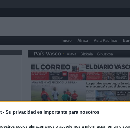
Inicio
África
Asia-Pacífico
Eur
País Vasco
Álava
Bizkaia
Gipuzkoa
t -
Su privacidad es importante para nosotros
nuestros socios almacenamos o accedemos a información en un disposi