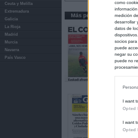
como cookie
Ceuta y Melilla
información
Extremadura
Más periódicos de País 
medición de
Galicia
desarrollar
La Rioja
datos de loc
Madrid
dispositivo
socios para
Murcia
puede acced
Navarra
negar su co
País Vasco
puede no re
procesamien
preferencia
política de 
Persona
I want t
Opted 
I want t
Opted 