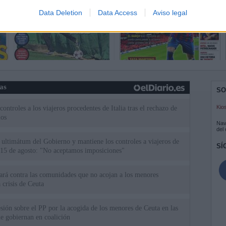
Data Deletion
Data Access
Aviso legal
ias
SO
Kio
ntroles a los viajeros procedentes de Italia tras el rechazo de
los
Nav
del
el ultimátum del Gobierno y mantiene los controles a viajeros de
SÍ
 15 de agosto: "No aceptamos imposiciones"
uará contra las comunidades que no acojan a los menores
 crisis de Ceuta
esión sobre el PP por la acogida de los menores de Ceuta en las
e gobiernan en coalición