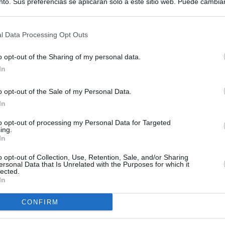
to. Sus preferencias se aplicarán solo a este sitio web. Puede cambia
s en cualquier momento entrando de nuevo en este sitio web o visitan
privacidad.
l Data Processing Opt Outs
o opt-out of the Sharing of my personal data.
In
o opt-out of the Sale of my Personal Data.
In
to opt-out of processing my Personal Data for Targeted
ing.
In
o opt-out of Collection, Use, Retention, Sale, and/or Sharing
ersonal Data that Is Unrelated with the Purposes for which it
lected.
In
CONFIRM