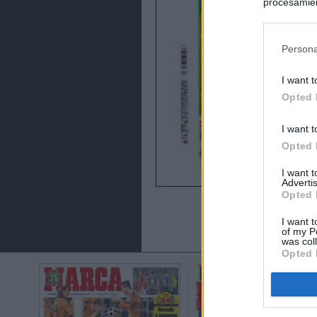
procesamien
preferencia
política de 
Persona
I want t
Opted 
I want t
Opted 
I want 
Advertis
Opted 
I want t
of my P
was col
Opted 