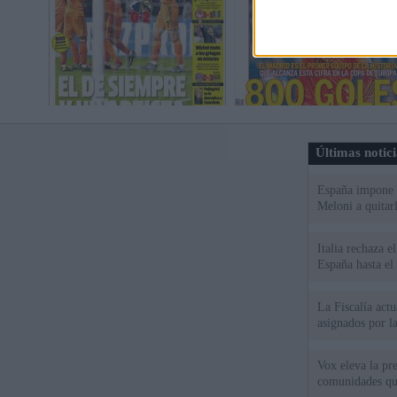
Últimas notic
España impone co
Meloni a quitar
Italia rechaza 
España hasta el
La Fiscalía act
asignados por la
Vox eleva la pr
comunidades qu