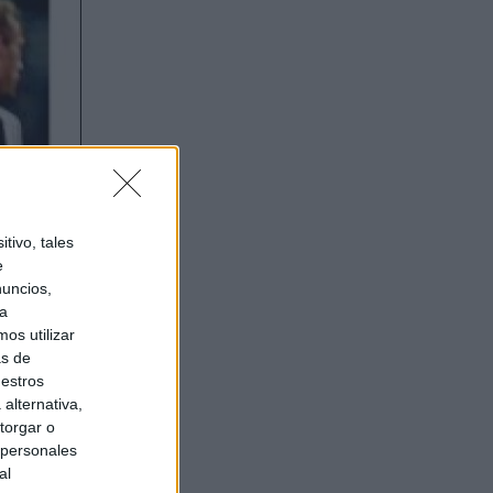
tivo, tales
e
nuncios,
ra
os utilizar
as de
uestros
alternativa,
torgar o
 personales
al