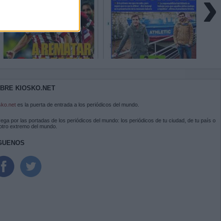
›
BRE KIOSKO.NET
sko.net
es la puerta de entrada a los periódicos del mundo.
ega por las portadas de los periódicos del mundo: los periódicos de tu ciudad, de tu país o
 otro extremo del mundo.
GUENOS