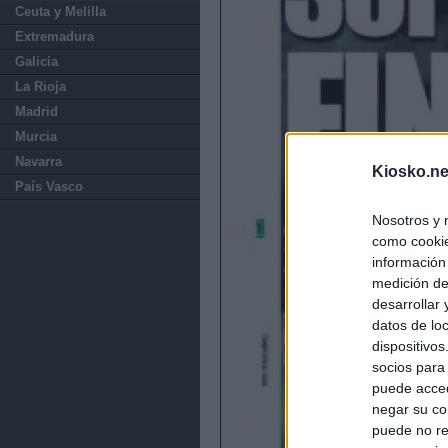
Ceuta y Melilla
Extremadura
Galicia
La Rioja
Madrid
Murcia
Navarra
Kiosko.ne
País Vasco
Nosotros y 
como cookie
información
medición de
desarrollar
datos de loc
dispositivo
socios para
puede acced
negar su co
puede no re