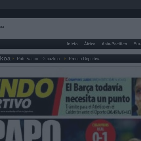
koa
Inicio
África
Asia-Pacífico
Eur
zkoa
País Vasco
Gipuzkoa
Prensa Deportiva