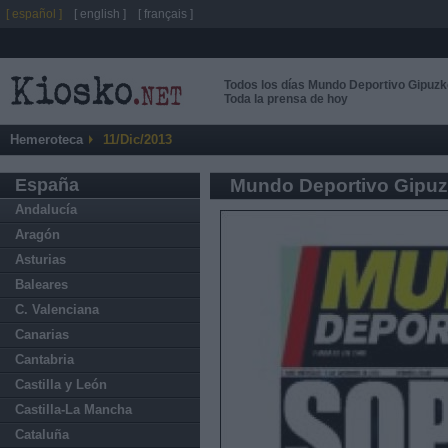
[ español ]
[ english ]
[ français ]
Todos los días Mundo Deportivo Gipuz
Toda la prensa de hoy
Hemeroteca
11/Dic/2013
España
Mundo Deportivo Gipu
Andalucía
Aragón
Asturias
Baleares
C. Valenciana
Canarias
Cantabria
Castilla y León
Castilla-La Mancha
Cataluña