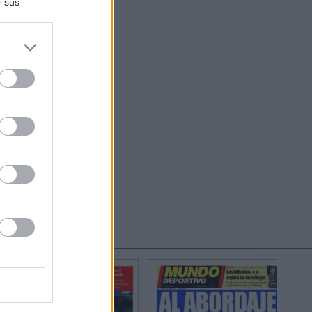
r sus
do nuestra