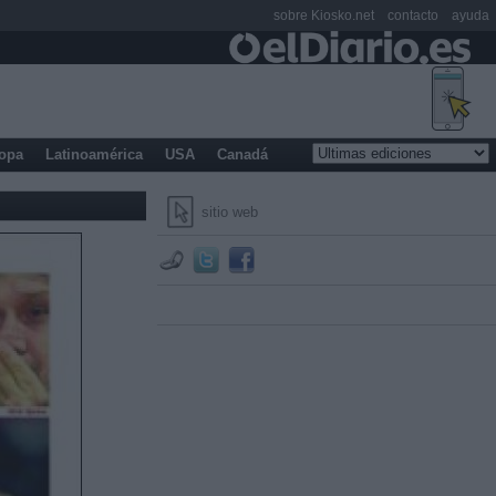
sobre Kiosko.net
contacto
ayuda
opa
Latinoamérica
USA
Canadá
sitio web