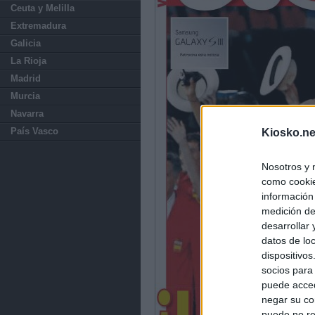
Ceuta y Melilla
Extremadura
Galicia
La Rioja
Madrid
Murcia
Navarra
País Vasco
Kiosko.ne
Nosotros y 
como cookie
información
medición de
desarrollar
datos de loc
dispositivo
socios para
puede acced
negar su co
puede no re