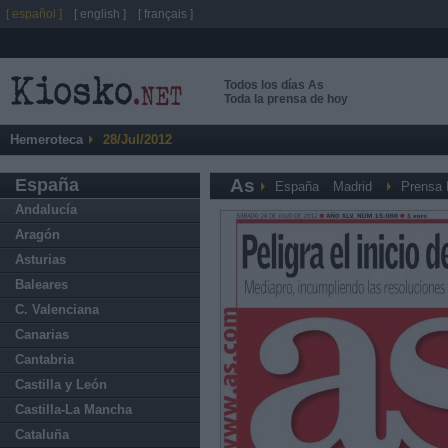
[ español ]
[ english ]
[ français ]
Todos los días As
Toda la prensa de hoy
Hemeroteca
28/Jul/2012
España
As
España
Madrid
Prensa 
Andalucía
Aragón
Asturias
Baleares
C. Valenciana
Canarias
Cantabria
Castilla y León
Castilla-La Mancha
Cataluña