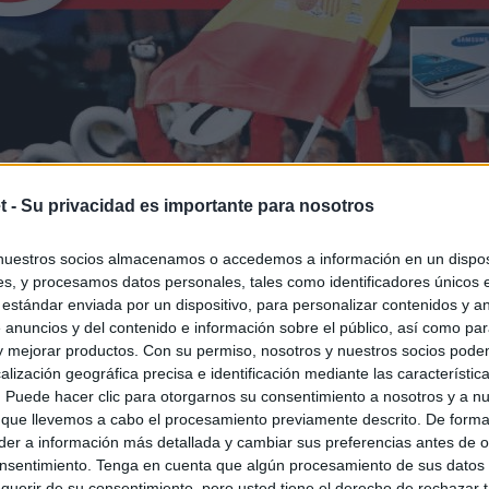
t -
Su privacidad es importante para nosotros
nuestros socios almacenamos o accedemos a información en un disposi
s, y procesamos datos personales, tales como identificadores únicos 
 estándar enviada por un dispositivo, para personalizar contenidos y a
 anuncios y del contenido e información sobre el público, así como pa
 y mejorar productos. Con su permiso, nosotros y nuestros socios podem
alización geográfica precisa e identificación mediante las característic
s. Puede hacer clic para otorgarnos su consentimiento a nosotros y a n
 que llevemos a cabo el procesamiento previamente descrito. De forma 
er a información más detallada y cambiar sus preferencias antes de o
nsentimiento. Tenga en cuenta que algún procesamiento de sus datos
querir de su consentimiento, pero usted tiene el derecho de rechazar t