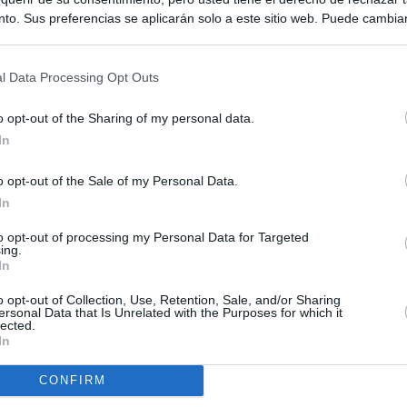
to. Sus preferencias se aplicarán solo a este sitio web. Puede cambia
s en cualquier momento entrando de nuevo en este sitio web o visitan
privacidad.
l Data Processing Opt Outs
o opt-out of the Sharing of my personal data.
In
o opt-out of the Sale of my Personal Data.
In
to opt-out of processing my Personal Data for Targeted
ing.
In
o opt-out of Collection, Use, Retention, Sale, and/or Sharing
ersonal Data that Is Unrelated with the Purposes for which it
lected.
In
CONFIRM