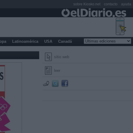
sobre Kiosko.net
contacto
ayuda
opa
Latinoamérica
USA
Canadá
sitio web
leer