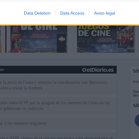
Data Deletion
Data Access
Aviso legal
ias
SO
Kio
 la alerta en Ceuta y estrecha la coordinación con Marruecos
adas a cruzar la frontera
Nav
del
esión sobre el PP por la acogida de los menores de Ceuta en las
SÍ
e gobiernan en coalición
iar a los menores migrantes
rices y ADN: dentro de la oficina que busca a los desaparecidos de