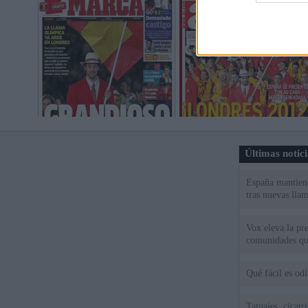
Últimas notic
España mantiene
tras nuevas llam
Vox eleva la pr
comunidades qu
Qué fácil es od
Tatuajes, cicat