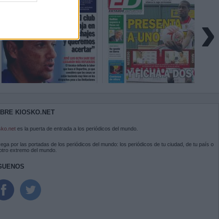
›
BRE KIOSKO.NET
sko.net
es la puerta de entrada a los periódicos del mundo.
ega por las portadas de los periódicos del mundo: los periódicos de tu ciudad, de tu país o
 otro extremo del mundo.
GUENOS