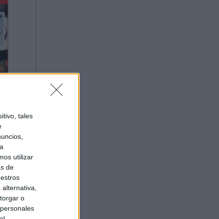
tivo, tales
e
nuncios,
ra
os utilizar
as de
uestros
alternativa,
torgar o
 personales
al