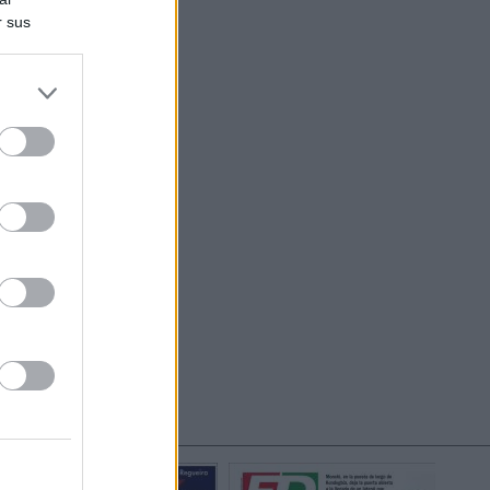
r sus
do nuestra