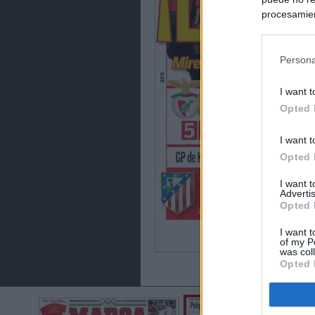
procesamien
preferencia
política de 
Persona
I want t
Opted 
I want t
Opted 
I want 
Advertis
Opted 
I want t
of my P
was col
Opted 