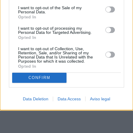
solo a este sitio web. Puede cambiar sus preferencias en
I want to opt-out of the Sale of my
cualquier momento entrando de nuevo en este sitio web o
Personal Data.
visitando nuestra política de privacidad.
Opted In
I want to opt-out of processing my
Personal Data for Targeted Advertising.
Opted In
I want to opt-out of Collection, Use,
Retention, Sale, and/or Sharing of my
Personal Data that Is Unrelated with the
Purposes for which it was collected.
Opted In
CONFIRM
Data Deletion
Data Access
Aviso legal