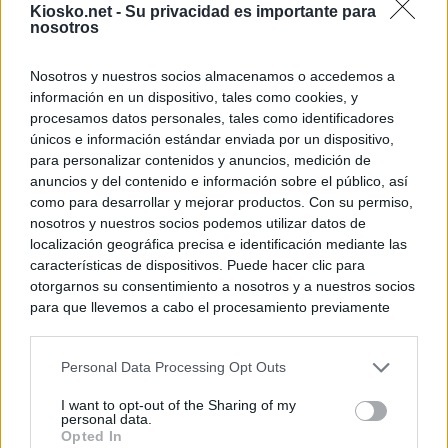
Kiosko.net -
Su privacidad es importante para
nosotros
Nosotros y nuestros socios almacenamos o accedemos a
información en un dispositivo, tales como cookies, y
procesamos datos personales, tales como identificadores
únicos e información estándar enviada por un dispositivo,
para personalizar contenidos y anuncios, medición de
anuncios y del contenido e información sobre el público, así
como para desarrollar y mejorar productos. Con su permiso,
nosotros y nuestros socios podemos utilizar datos de
localización geográfica precisa e identificación mediante las
características de dispositivos. Puede hacer clic para
otorgarnos su consentimiento a nosotros y a nuestros socios
para que llevemos a cabo el procesamiento previamente
descrito. De forma alternativa, puede acceder a información
más detallada y cambiar sus preferencias antes de otorgar o
Personal Data Processing Opt Outs
negar su consentimiento. Tenga en cuenta que algún
procesamiento de sus datos personales puede no requerir
I want to opt-out of the Sharing of my
de su consentimiento, pero usted tiene el derecho de
personal data.
rechazar tal procesamiento. Sus preferencias se aplicarán
Opted In