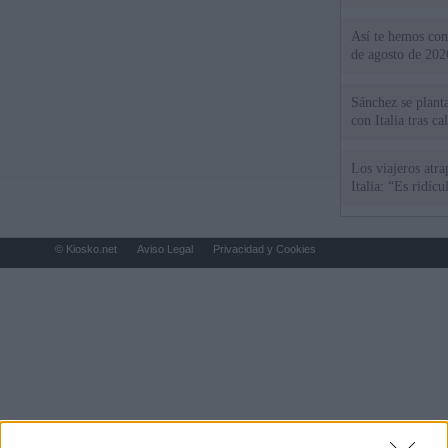
Así te hemos cont
de agosto de 202
Sánchez se plant
con Italia tras c
Los viajeros atra
Italia: “Es ridíc
© Kiosko.net
Aviso Legal
Privacidad y Cookies