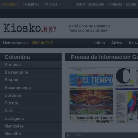
[ español ]
[ english ]
[ français ]
sobre Kiosko.net
contacto
ayuda
Periódicos de Colombia
Toda la prensa de hoy
Hemeroteca
28/Jul/2012
Inicio
África
Asia
Colombia
Prensa de Información G
Armenia
Barranquilla
Bogotá
Bucaramanga
Córdoba
Cúcuta
Cali
Cartagena
Manizales
Medellín
publicidad