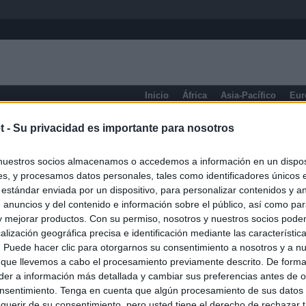
Inicio
África
Asia-Pacífico
Eur
Filipinas
t -
Su privacidad es importante para nosotros
nuestros socios almacenamos o accedemos a información en un disposi
s, y procesamos datos personales, tales como identificadores únicos 
 estándar enviada por un dispositivo, para personalizar contenidos y a
 anuncios y del contenido e información sobre el público, así como pa
 y mejorar productos. Con su permiso, nosotros y nuestros socios podem
alización geográfica precisa e identificación mediante las característic
s. Puede hacer clic para otorgarnos su consentimiento a nosotros y a n
 que llevemos a cabo el procesamiento previamente descrito. De forma 
er a información más detallada y cambiar sus preferencias antes de o
nsentimiento. Tenga en cuenta que algún procesamiento de sus datos
querir de su consentimiento, pero usted tiene el derecho de rechazar t