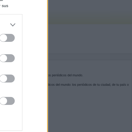
r sus
do nuestra
BRE KIOSKO.NET
sko.net
es la puerta de entrada a los periódicos del mundo.
ega por las portadas de los periódicos del mundo: los periódicos de tu ciudad, de tu país o
 otro extremo del mundo.
GUENOS