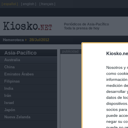
[ español ]
[ english ]
[ français ]
Periódicos de Asia-Pacífico
Toda la prensa de hoy
Hemeroteca
28/Jul/2012
publicidad
Asia-Pacífico
Kiosko.ne
Australia
China
Nosotros y 
como cookie
Emiratos Árabes
información
Filipinas
medición de
India
desarrollar
Irán
datos de loc
Israel
dispositivo
socios para
Japón
puede acced
Nueva Zelanda
negar su co
puede no re