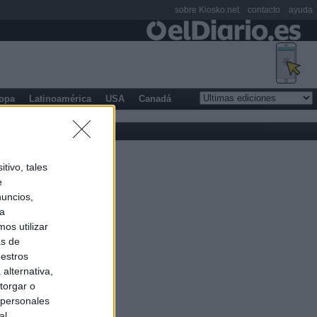
sobre Kiosko.net
contacto
ayuda
opa
Latinoamérica
USA
Canadá
tivo, tales
e
nuncios,
ra
os utilizar
as de
uestros
alternativa,
torgar o
 personales
al