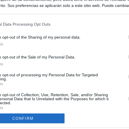
to. Sus preferencias se aplicarán solo a este sitio web. Puede cambia
s en cualquier momento entrando de nuevo en este sitio web o visitan
privacidad.
l Data Processing Opt Outs
o opt-out of the Sharing of my personal data.
In
o opt-out of the Sale of my Personal Data.
ias
In
SO
Kio
 que Ayuso señaló por la compra del ático: "Lo que no se dice es
to opt-out of processing my Personal Data for Targeted
ing.
ene residencia oficial para la presidenta"
Nav
In
del
Ayuso no puede destinar directamente la venta del ático de
o opt-out of Collection, Use, Retention, Sale, and/or Sharing
SÍ
as por los incendios
ersonal Data that Is Unrelated with the Purposes for which it
lected.
In
tico: de los honorarios de la inmobiliaria a la estimación de venta
e Ayuso
CONFIRM