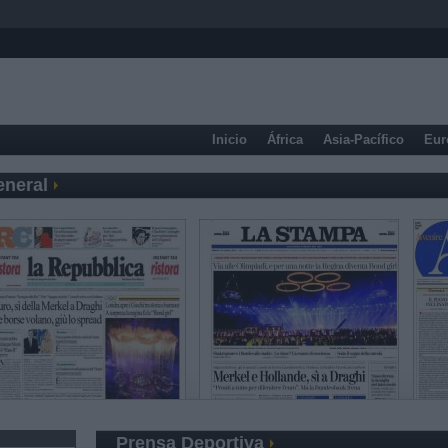
Inicio
África
Asia-Pacífico
Eur
eneral
Prensa Deportiva