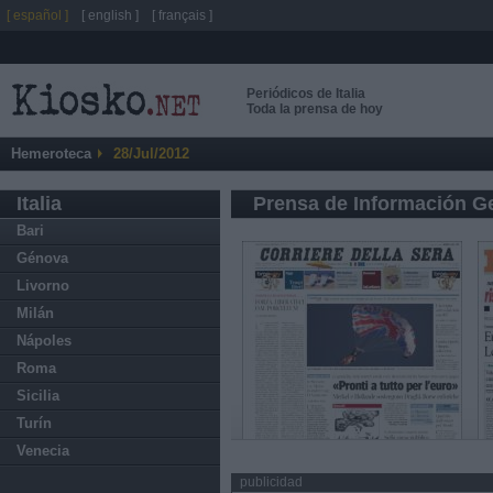
[ español ]
[ english ]
[ français ]
Periódicos de Italia
Toda la prensa de hoy
Hemeroteca
28/Jul/2012
Italia
Prensa de Información G
Bari
Génova
Livorno
Milán
Nápoles
Roma
Sicilia
Turín
Venecia
publicidad