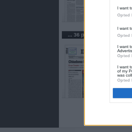
I want t
Opted 
I want t
... 36 periódicos de Italia
Opted 
I want 
Advertis
Opted 
I want t
of my P
was col
Opted 