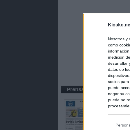
Kiosko.ne
Nosotros y 
como cookie
información
medición de
desarrollar
datos de loc
dispositivo
socios para
puede acced
Prensa Económica
negar su co
puede no re
procesamien
preferencia
política de 
Persona