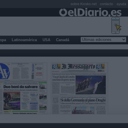
sobre Kiosko.net
contacto
ayuda
opa
Latinoamérica
USA
Canadá