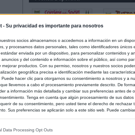
t -
Su privacidad es importante para nosotros
nuestros socios almacenamos o accedemos a información en un disposi
s, y procesamos datos personales, tales como identificadores únicos 
 estándar enviada por un dispositivo, para personalizar contenidos y a
 anuncios y del contenido e información sobre el público, así como pa
 y mejorar productos. Con su permiso, nosotros y nuestros socios podem
alización geográfica precisa e identificación mediante las característic
s. Puede hacer clic para otorgarnos su consentimiento a nosotros y a n
 que llevemos a cabo el procesamiento previamente descrito. De forma 
er a información más detallada y cambiar sus preferencias antes de o
nsentimiento. Tenga en cuenta que algún procesamiento de sus datos
querir de su consentimiento, pero usted tiene el derecho de rechazar t
to. Sus preferencias se aplicarán solo a este sitio web. Puede cambia
s en cualquier momento entrando de nuevo en este sitio web o visitan
privacidad.
l Data Processing Opt Outs