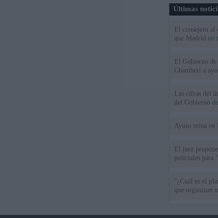
Últimas notic
El consejero al
que Madrid no ti
El Gobierno de 
Chamberí a ayud
Las cifras del á
del Gobierno d
Ayuso reina en 
El juez propone 
policiales para 
"¿Cuál es el pl
que organizan u