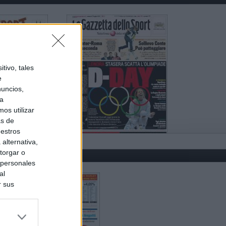
tivo, tales
e
nuncios,
ra
os utilizar
as de
uestros
alternativa,
torgar o
 personales
al
r sus
do nuestra