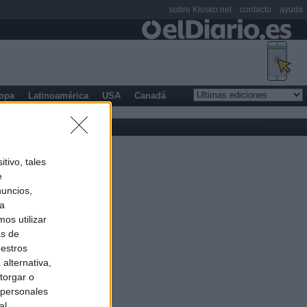
sobre Kiosko.net
contacto
ayuda
opa
Latinoamérica
USA
Canadá
tivo, tales
e
nuncios,
ra
os utilizar
as de
uestros
alternativa,
torgar o
 personales
al