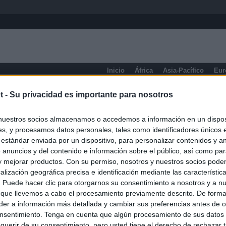
Inicio
África
Asia-Pacífico
Eur
eneral
t -
Su privacidad es importante para nosotros
nuestros socios almacenamos o accedemos a información en un disposi
s, y procesamos datos personales, tales como identificadores únicos 
 estándar enviada por un dispositivo, para personalizar contenidos y a
 anuncios y del contenido e información sobre el público, así como pa
 y mejorar productos. Con su permiso, nosotros y nuestros socios podem
alización geográfica precisa e identificación mediante las característic
s. Puede hacer clic para otorgarnos su consentimiento a nosotros y a n
 que llevemos a cabo el procesamiento previamente descrito. De forma 
er a información más detallada y cambiar sus preferencias antes de o
nsentimiento. Tenga en cuenta que algún procesamiento de sus datos
querir de su consentimiento, pero usted tiene el derecho de rechazar t