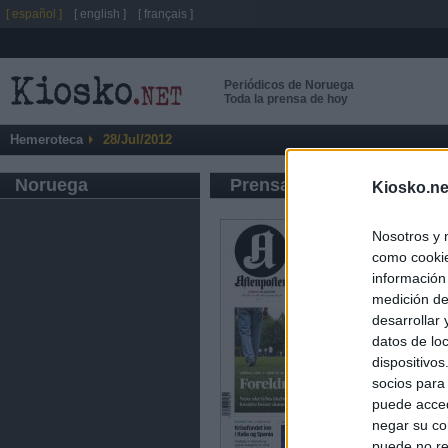
[ español ]
[ english ]
[ français ]
Periódicos de Noruega
Toda la prensa de hoy
Hemeroteca
28/Jul/2012
Noruega
Prensa de Información G
Kiosko.ne
Nosotros y 
como cookie
información
medición de
desarrollar
datos de loc
dispositivo
socios para
puede acced
negar su co
puede no re