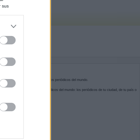
r sus
do nuestra
BRE KIOSKO.NET
sko.net
es la puerta de entrada a los periódicos del mundo.
ega por las portadas de los periódicos del mundo: los periódicos de tu ciudad, de tu país o
 otro extremo del mundo.
GUENOS