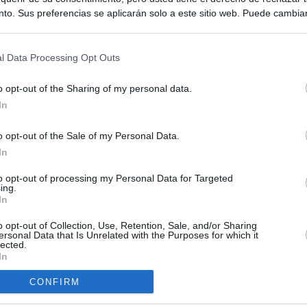
to. Sus preferencias se aplicarán solo a este sitio web. Puede cambia
s en cualquier momento entrando de nuevo en este sitio web o visitan
privacidad.
l Data Processing Opt Outs
o opt-out of the Sharing of my personal data.
In
o opt-out of the Sale of my Personal Data.
ias
In
SO
Kio
 que Ayuso señaló por la compra del ático: "Lo que no se dice es
to opt-out of processing my Personal Data for Targeted
ing.
ene residencia oficial para la presidenta"
Nav
In
del
Ayuso no puede destinar directamente la venta del ático de
o opt-out of Collection, Use, Retention, Sale, and/or Sharing
SÍ
as por los incendios
ersonal Data that Is Unrelated with the Purposes for which it
lected.
In
tico: de los honorarios de la inmobiliaria a la estimación de venta
e Ayuso
CONFIRM